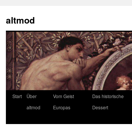
Zum
Inhalt
altmod
springen
Start
Über
Vom Geist
Das historische
altmod
Europas
Dessert