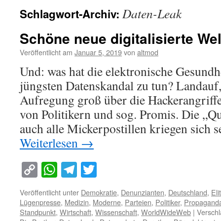
Daten-Leak
Schlagwort-Archiv:
Schöne neue digitalisierte Wel
Veröffentlicht am
Januar 5, 2019
von
altmod
Und: was hat die elektronische Gesundh
jüngsten Datenskandal zu tun? Landauf, 
Aufregung groß über die Hackerangriffe
von Politikern und sog. Promis. Die „Q
auch alle Mickerpostillen kriegen sich 
Weiterlesen
→
Copy
WhatsApp
Telegram
Twitter
Link
Veröffentlicht unter
Demokratie
,
Denunzianten
,
Deutschland
,
Eli
Lügenpresse
,
Medizin
,
Moderne
,
Parteien
,
Politiker
,
Propagand
Standpunkt
,
Wirtschaft
,
Wissenschaft
,
WorldWideWeb
|
Verschl