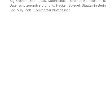
Big Brother
,
Daten-Leak
,
Datenschutz
,
Dorothee Bär
,
elektronis
Datenschutzgrundverordnung
,
Hacker
,
Spiegel
,
Staatsministerin 
Lee
,
Vivy
,
Zeit
|
Kommentar hinterlassen