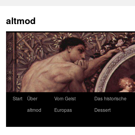
Zum
Inhalt
altmod
springen
Start
Über
Vom Geist
Das historische
altmod
Europas
Dessert