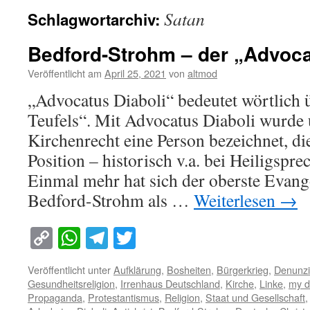
Satan
Schlagwortarchiv:
Bedford-Strohm – der „Advoca
Veröffentlicht am
April 25, 2021
von
altmod
„Advocatus Diaboli“ bedeutet wörtlich 
Teufels“. Mit Advocatus Diaboli wurde
Kirchenrecht eine Person bezeichnet, di
Position – historisch v.a. bei Heiligsp
Einmal mehr hat sich der oberste Evang
Bedford-Strohm als …
Weiterlesen
→
Copy
WhatsApp
Telegram
Twitter
Link
Veröffentlicht unter
Aufklärung
,
Bosheiten
,
Bürgerkrieg
,
Denunzi
Gesundheitsreligion
,
Irrenhaus Deutschland
,
Kirche
,
Linke
,
my d
Propaganda
,
Protestantismus
,
Religion
,
Staat und Gesellschaft