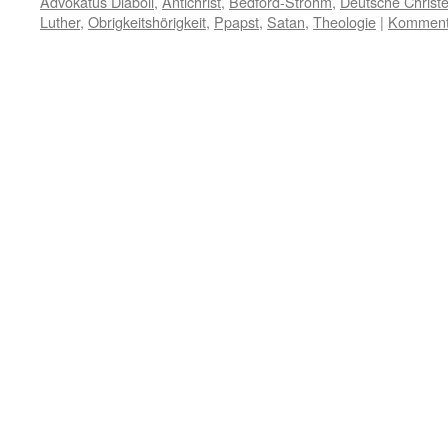
Advokatus Diaboli
,
Antichrist
,
Bedford-Strohm
,
Deutsche Christ
Luther
,
Obrigkeitshörigkeit
,
Ppapst
,
Satan
,
Theologie
|
Kommenta