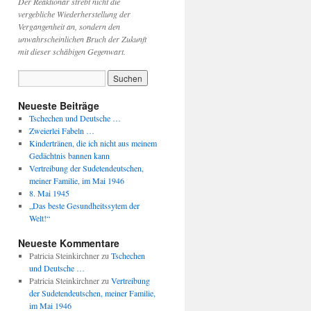
Der Reaktionär strebt nicht die
vergebliche Wiederherstellung der
Vergangenheit an, sondern den
unwahrscheinlichen Bruch der Zukunft
mit dieser schäbigen Gegenwart.
Neueste Beiträge
Tschechen und Deutsche …
Zweierlei Fabeln …
Kindertränen, die ich nicht aus meinem
Gedächtnis bannen kann
Vertreibung der Sudetendeutschen,
meiner Familie, im Mai 1946
8. Mai 1945
„Das beste Gesundheitssytem der
Welt!“
Neueste Kommentare
Patricia Steinkirchner
zu
Tschechen
und Deutsche …
Patricia Steinkirchner
zu
Vertreibung
der Sudetendeutschen, meiner Familie,
im Mai 1946