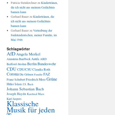
Patricia Steinkirchner
zu
Kindertränen,
die ich nicht aus meinem Gedächtnis
bannen kann
Gerhard Bauer
zu
Kindertränen, die
ich nicht aus meinem Gedächtnis
bannen kann
Gerhard Bauer
zu
Vertreibung der
Sudetendeutschen, meiner Familie, im
Mai 1946
Schlagwörter
AfD
Angela Merkel
Annalena Baerbock
Antifa
ARD
Berlin
Bundeswehr
Bedford-Strohm
CDU
CDU/CSU
Claudia Roth
Corona
FAZ
Die Grünen
Familie
Grüne
Friedrich Merz
Franz Schubert
Hitler
Islam
J.S. Bach
Johann Sebastian Bach
Joseph Haydn
Kardinal Marx
Karl Jaspers
Klassische
Musik für jeden