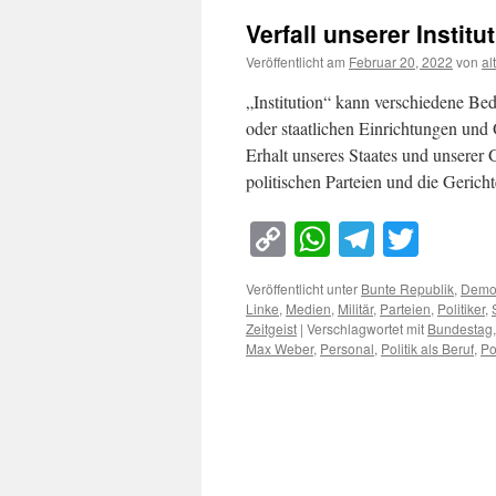
Verfall unserer Instit
Veröffentlicht am
Februar 20, 2022
von
al
„Institution“ kann verschiedene Be
oder staatlichen Einrichtungen und 
Erhalt unseres Staates und unserer 
politischen Parteien und die Geric
Copy
WhatsApp
Telegra
Twitt
Link
Veröffentlicht unter
Bunte Republik
,
Demok
Linke
,
Medien
,
Militär
,
Parteien
,
Politiker
,
Zeitgeist
|
Verschlagwortet mit
Bundestag
Max Weber
,
Personal
,
Politik als Beruf
,
Po