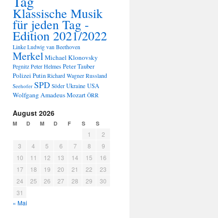
Tag
Klassische Musik
für jeden Tag -
Edition 2021/2022
Linke
Ludwig van Beethoven
Merkel
Michael Klonovsky
Peter Tauber
Peter Helmes
Pegnitz
Polizei
Putin
Russland
Richard Wagner
SPD
Ukraine
USA
Seehofer
Söder
Wolfgang Amadeus Mozart
ÖRR
August 2026
M
D
M
D
F
S
S
1
2
3
4
5
6
7
8
9
10
11
12
13
14
15
16
17
18
19
20
21
22
23
24
25
26
27
28
29
30
31
« Mai