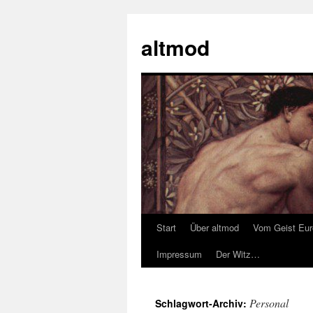
Zum
Inhalt
altmod
springen
Start
Über altmod
Vom Geist Eu
Impressum
Der Witz…
Personal
Schlagwort-Archiv: