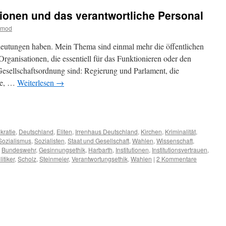
utionen und das verantwortliche Personal
tmod
deutungen haben. Mein Thema sind einmal mehr die öffentlichen
Organisationen, die essentiell für das Funktionieren oder den
Gesellschaftsordnung sind: Regierung und Parlament, die
hte, …
Weiterlesen
→
m
er
ratie
,
Deutschland
,
Eliten
,
Irrenhaus Deutschland
,
Kirchen
,
Kriminalität
,
Sozialismus
,
Sozialisten
,
Staat und Gesellschaft
,
Wahlen
,
Wissenschaft
,
,
Bundeswehr
,
Gesinnungsethik
,
Harbarth
,
Institutionen
,
Institutionsvertrauen
,
litiker
,
Scholz
,
Steinmeier
,
Verantwortungsethik
,
Wahlen
|
2 Kommentare