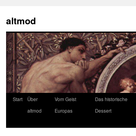
Zum
Inhalt
altmod
springen
Start
Über
Vom Geist
Das historische
altmod
Europas
Dessert