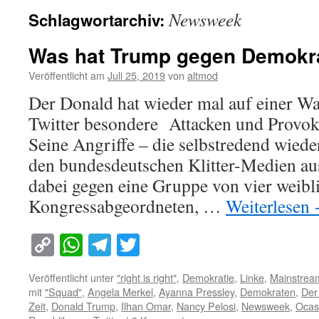
Newsweek
Schlagwortarchiv:
Was hat Trump gegen Demokr
Veröffentlicht am
Juli 25, 2019
von
altmod
Der Donald hat wieder mal auf einer W
Twitter besondere Attacken und Provoka
Seine Angriffe – die selbstredend wied
den bundesdeutschen Klitter-Medien aus
dabei gegen eine Gruppe von vier weib
Kongressabgeordneten, …
Weiterlesen
Copy
WhatsApp
Telegram
Twitter
Link
Veröffentlicht unter
"right is right"
,
Demokratie
,
Linke
,
Mainstrea
mit
"Squad"
,
Angela Merkel
,
Ayanna Pressley
,
Demokraten
,
Der
Zeit
,
Donald Trump
,
Ilhan Omar
,
Nancy Pelosi
,
Newsweek
,
Ocas