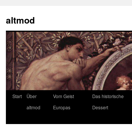
Zum
Inhalt
altmod
springen
Start
Über
Vom Geist
Das historische
altmod
Europas
Dessert