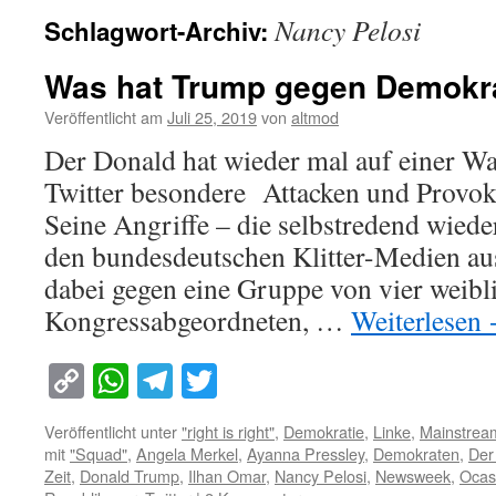
Nancy Pelosi
Schlagwort-Archiv:
Was hat Trump gegen Demokr
Veröffentlicht am
Juli 25, 2019
von
altmod
Der Donald hat wieder mal auf einer W
Twitter besondere Attacken und Provoka
Seine Angriffe – die selbstredend wied
den bundesdeutschen Klitter-Medien aus
dabei gegen eine Gruppe von vier weib
Kongressabgeordneten, …
Weiterlesen
Copy
WhatsApp
Telegram
Twitter
Link
Veröffentlicht unter
"right is right"
,
Demokratie
,
Linke
,
Mainstrea
mit
"Squad"
,
Angela Merkel
,
Ayanna Pressley
,
Demokraten
,
Der
Zeit
,
Donald Trump
,
Ilhan Omar
,
Nancy Pelosi
,
Newsweek
,
Ocas