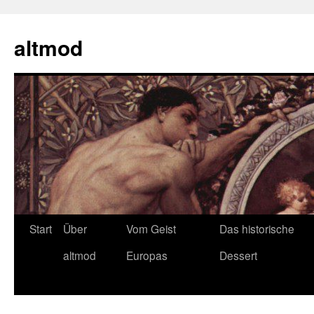
Zum
Inhalt
altmod
springen
Start
Über
Vom Geist
Das historische
altmod
Europas
Dessert