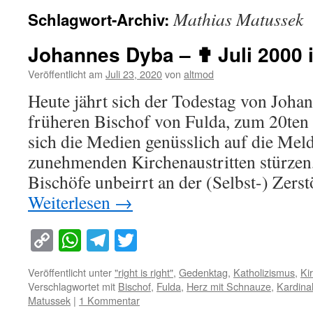
Mathias Matussek
Schlagwort-Archiv:
Johannes Dyba – ✟ Juli 2000 
Veröffentlicht am
Juli 23, 2020
von
altmod
Heute jährt sich der Todestag von Joh
früheren Bischof von Fulda, zum 20ten m
sich die Medien genüsslich auf die Me
zunehmenden Kirchenaustritten stürzen,
Bischöfe unbeirrt an der (Selbst-) Zers
Weiterlesen
→
Copy
WhatsApp
Telegram
Twitter
Link
Veröffentlicht unter
"right is right"
,
Gedenktag
,
Katholizismus
,
Ki
Verschlagwortet mit
Bischof
,
Fulda
,
Herz mit Schnauze
,
Kardina
Matussek
|
1 Kommentar