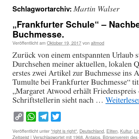
Martin Walser
Schlagwortarchiv:
„Frankfurter Schule“ – Nachb
Buchmesse.
Veröffentlicht am
Oktober 19, 2017
von
altmod
Zurück von einem entspannten Urlaub s
Durchsehen meiner aktuellen, lokalen Qua
erstes zwei Artikel zur Buchmesse ins A
Tumulte bei Frankfurter Buchmesse“ tit
„Margaret Atwood erhält Friedenspreis 
Schriftstellerin sieht nach …
Weiterles
Copy
WhatsApp
Telegram
Twitter
Link
Veröffentlicht unter
"right is right"
,
Deutschland
,
Eliten
,
Kultur
,
Li
Zeitgeist
|
Verschlagwortet mit
1968
,
Antaios
,
Börsenverein des