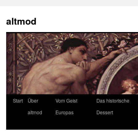
Zum
Inhalt
altmod
springen
Start
Über
Vom Geist
Das historische
altmod
Europas
Dessert