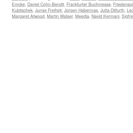
Emcke
,
Daniel Cohn-Bendit
,
Frankfurter Buchmesse
,
Friedenspr
Kubitschek
,
Junge Freiheit
,
Jürgen Habermas
,
Jutta Ditfurth
,
Le
Margaret Atwood
,
Martin Walser
,
Meedia
,
Navid Kermani
,
Sigfr