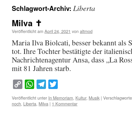
Liberta
Schlagwort-Archiv:
Milva ✝︎
Veröffentlicht am
April 24, 2021
von
altmod
Maria Ilva Biolcati, besser bekannt als S
tot. Ihre Tochter bestätigte der italienis
Nachrichtenagentur Ansa, dass „La Ros
mit 81 Jahren starb.
Copy
WhatsApp
Telegram
Twitter
Link
Veröffentlicht unter
In Memoriam
,
Kultur
,
Musik
|
Verschlagworte
noch
,
Liberta
,
Milva
|
1 Kommentar