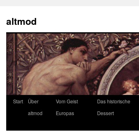
Zum
Inhalt
altmod
springen
Start
Über
Vom Geist
Das historische
altmod
Europas
Dessert