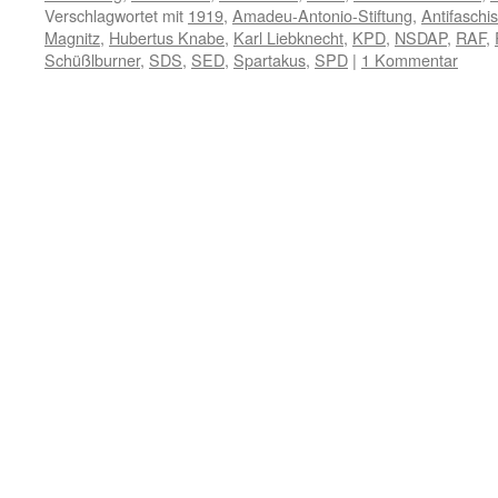
Verschlagwortet mit
1919
,
Amadeu-Antonio-Stiftung
,
Antifaschis
Magnitz
,
Hubertus Knabe
,
Karl Liebknecht
,
KPD
,
NSDAP
,
RAF
,
Schüßlburner
,
SDS
,
SED
,
Spartakus
,
SPD
|
1 Kommentar