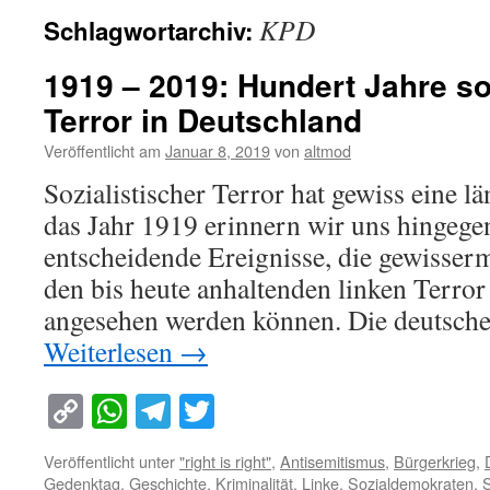
KPD
Schlagwortarchiv:
1919 – 2019: Hundert Jahre so
Terror in Deutschland
Veröffentlicht am
Januar 8, 2019
von
altmod
Sozialistischer Terror hat gewiss eine lä
das Jahr 1919 erinnern wir uns hingege
entscheidende Ereignisse, die gewisserm
den bis heute anhaltenden linken Terror
angesehen werden können. Die deutsche
Weiterlesen
→
Copy
WhatsApp
Telegram
Twitter
Link
Veröffentlicht unter
"right is right"
,
Antisemitismus
,
Bürgerkrieg
,
Gedenktag
,
Geschichte
,
Kriminalität
,
Linke
,
Sozialdemokraten
,
S