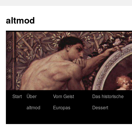
Zum
Inhalt
altmod
springen
Start
Über
Vom Geist
Das historische
altmod
Europas
Dessert