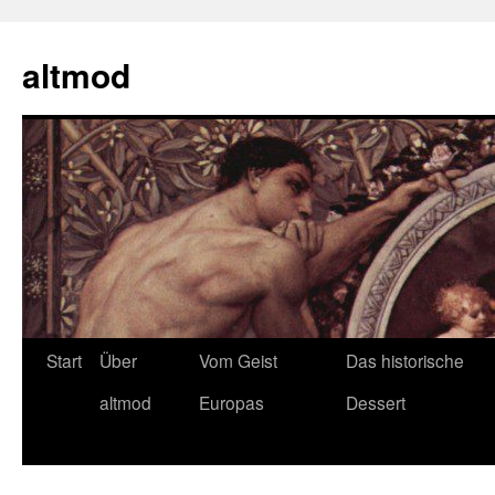
Zum
Inhalt
altmod
springen
Start
Über
Vom Geist
Das historische
altmod
Europas
Dessert