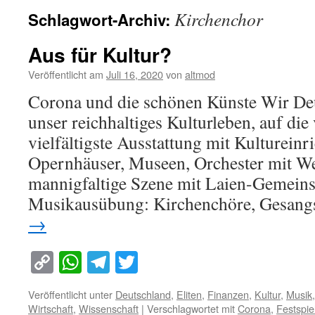
Kirchenchor
Schlagwort-Archiv:
Aus für Kultur?
Veröffentlicht am
Juli 16, 2020
von
altmod
Corona und die schönen Künste Wir Deu
unser reichhaltiges Kulturleben, auf die 
vielfältigste Ausstattung mit Kultureinr
Opernhäuser, Museen, Orchester mit We
mannigfaltige Szene mit Laien-Gemeins
Musikausübung: Kirchenchöre, Gesan
→
Copy
WhatsApp
Telegram
Twitter
Link
Veröffentlicht unter
Deutschland
,
Eliten
,
Finanzen
,
Kultur
,
Musik
Wirtschaft
,
Wissenschaft
|
Verschlagwortet mit
Corona
,
Festspie