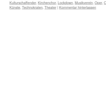
Kulturschaffender
,
Kirchenchor
,
Lockdown
,
Musikverein
,
Oper
,
O
Künste
,
Technokraten
,
Theater
|
Kommentar hinterlassen