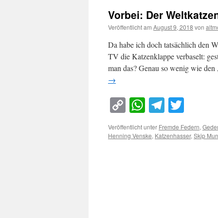
Vorbei: Der Weltkatze
Veröffentlicht am
August 9, 2018
von
altm
Da habe ich doch tatsächlich den We
TV die Katzenklappe verbaselt: ges
man das? Genau so wenig wie den 
→
Copy
WhatsApp
Telegra
Twitt
Link
Veröffentlicht unter
Fremde Federn
,
Gede
Henning Venske
,
Katzenhasser
,
Skip Mur