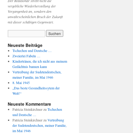
Der Reaktionär strebt nicht die
vergebliche Wiederherstellung der
Vergangenheit an, sondern den
unwahrscheinlichen Bruch der Zukunft
mit dieser schäbigen Gegenwart.
Neueste Beiträge
Tschechen und Deutsche …
Zweierlei Fabeln …
Kindertränen, die ich nicht aus meinem
Gedächtnis bannen kann
Vertreibung der Sudetendeutschen,
meiner Familie, im Mai 1946
8. Mai 1945
„Das beste Gesundheitssytem der
Welt!“
Neueste Kommentare
Patricia Steinkirchner
zu
Tschechen
und Deutsche …
Patricia Steinkirchner
zu
Vertreibung
der Sudetendeutschen, meiner Familie,
im Mai 1946