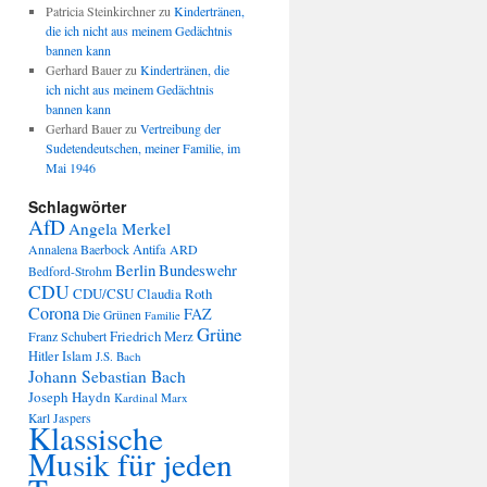
Patricia Steinkirchner
zu
Kindertränen,
die ich nicht aus meinem Gedächtnis
bannen kann
Gerhard Bauer
zu
Kindertränen, die
ich nicht aus meinem Gedächtnis
bannen kann
Gerhard Bauer
zu
Vertreibung der
Sudetendeutschen, meiner Familie, im
Mai 1946
Schlagwörter
AfD
Angela Merkel
Annalena Baerbock
Antifa
ARD
Berlin
Bundeswehr
Bedford-Strohm
CDU
CDU/CSU
Claudia Roth
Corona
FAZ
Die Grünen
Familie
Grüne
Friedrich Merz
Franz Schubert
Hitler
Islam
J.S. Bach
Johann Sebastian Bach
Joseph Haydn
Kardinal Marx
Karl Jaspers
Klassische
Musik für jeden