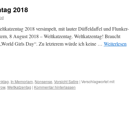
ntag 2018
od
ltkatzentag 2018 versimpelt, mit lauter Düffeldaffel und Flunker-
tern, 8 August 2018 – Weltkatzentag. Weltkatzentag! Braucht
„World Girls Day“. Zu letzterem würde ich keine …
Weiterlesen
m
er
nktag
,
In Memoriam
,
Nonsense
,
Vorsicht Satire
|
Verschlagwortet mit
row
,
Weltkatzentag
|
Kommentar hinterlassen