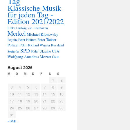
Tag
Klassische Musik
für jeden Tag -
Edition 2021/2022
Linke
Ludwig van Beethoven
Merkel
Michael Klonovsky
Peter Tauber
Peter Helmes
Pegnitz
Polizei
Putin
Russland
Richard Wagner
SPD
Ukraine
USA
Seehofer
Söder
Wolfgang Amadeus Mozart
ÖRR
August 2026
M
D
M
D
F
S
S
1
2
3
4
5
6
7
8
9
10
11
12
13
14
15
16
17
18
19
20
21
22
23
24
25
26
27
28
29
30
31
« Mai