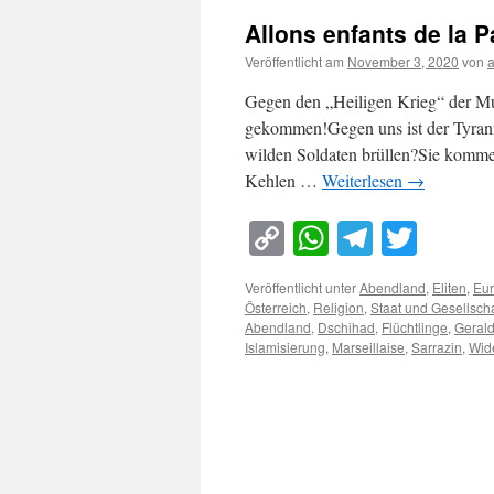
Allons enfants de la P
Veröffentlicht am
November 3, 2020
von
Gegen den „Heiligen Krieg“ der Mu
gekommen!Gegen uns ist der Tyrann
wilden Soldaten brüllen?Sie komme
Kehlen …
Weiterlesen
→
Copy
WhatsApp
Telegra
Twitt
Link
Veröffentlicht unter
Abendland
,
Eliten
,
Eur
Österreich
,
Religion
,
Staat und Gesellscha
Abendland
,
Dschihad
,
Flüchtlinge
,
Gerald
Islamisierung
,
Marseillaise
,
Sarrazin
,
Wid