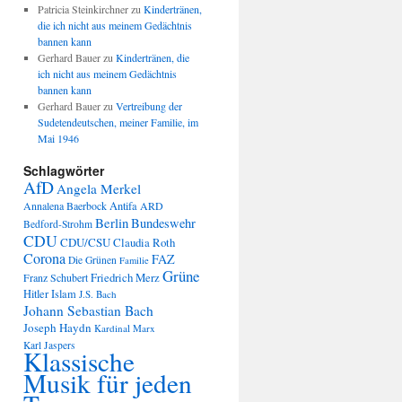
Patricia Steinkirchner
zu
Kindertränen,
die ich nicht aus meinem Gedächtnis
bannen kann
Gerhard Bauer
zu
Kindertränen, die
ich nicht aus meinem Gedächtnis
bannen kann
Gerhard Bauer
zu
Vertreibung der
Sudetendeutschen, meiner Familie, im
Mai 1946
Schlagwörter
AfD
Angela Merkel
Annalena Baerbock
Antifa
ARD
Berlin
Bundeswehr
Bedford-Strohm
CDU
CDU/CSU
Claudia Roth
Corona
FAZ
Die Grünen
Familie
Grüne
Friedrich Merz
Franz Schubert
Hitler
Islam
J.S. Bach
Johann Sebastian Bach
Joseph Haydn
Kardinal Marx
Karl Jaspers
Klassische
Musik für jeden