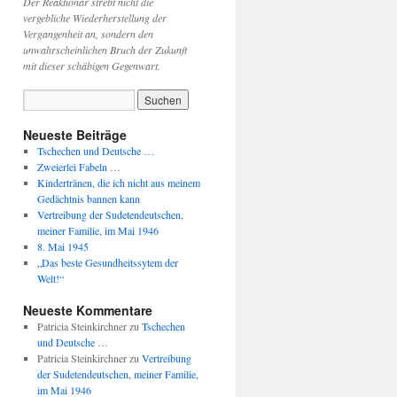
Der Reaktionär strebt nicht die
vergebliche Wiederherstellung der
Vergangenheit an, sondern den
unwahrscheinlichen Bruch der Zukunft
mit dieser schäbigen Gegenwart.
Neueste Beiträge
Tschechen und Deutsche …
Zweierlei Fabeln …
Kindertränen, die ich nicht aus meinem
Gedächtnis bannen kann
Vertreibung der Sudetendeutschen,
meiner Familie, im Mai 1946
8. Mai 1945
„Das beste Gesundheitssytem der
Welt!“
Neueste Kommentare
Patricia Steinkirchner
zu
Tschechen
und Deutsche …
Patricia Steinkirchner
zu
Vertreibung
der Sudetendeutschen, meiner Familie,
im Mai 1946