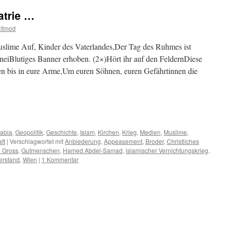
atrie …
altmod
slime Auf, Kinder des Vaterlandes,Der Tag des Ruhmes ist
eiBlutiges Banner erhoben. (2×)Hört ihr auf den FeldernDiese
n bis in eure Arme,Um euren Söhnen, euren Gefährtinnen die
m
er
abia
,
Geopolitik
,
Geschichte
,
Islam
,
Kirchen
,
Krieg
,
Medien
,
Muslime
,
ft
|
Verschlagwortet mit
Anbiederung
,
Appeasement
,
Broder
,
Christliches
 Gross
,
Gutmenschen
,
Hamed Abdel-Samad
,
islamischer Vernichtungskrieg
,
erstand
,
Wien
|
1 Kommentar