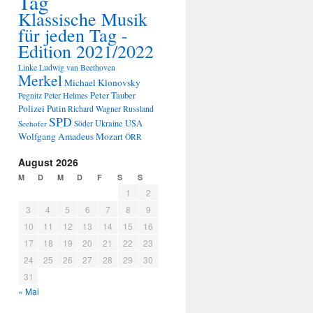
Tag
Klassische Musik
für jeden Tag -
Edition 2021/2022
Linke
Ludwig van Beethoven
Merkel
Michael Klonovsky
Peter Tauber
Peter Helmes
Pegnitz
Polizei
Putin
Russland
Richard Wagner
SPD
Ukraine
USA
Seehofer
Söder
Wolfgang Amadeus Mozart
ÖRR
August 2026
M
D
M
D
F
S
S
1
2
3
4
5
6
7
8
9
10
11
12
13
14
15
16
17
18
19
20
21
22
23
24
25
26
27
28
29
30
31
« Mai