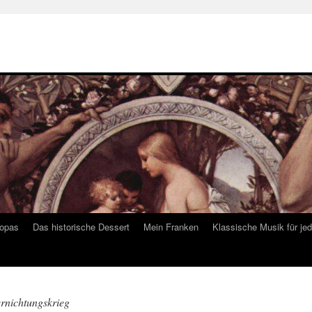
ropas
Das historische Dessert
Mein Franken
Klassische Musik für je
ernichtungskrieg