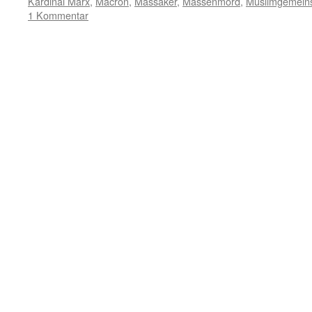
Kardinal Marx
,
Macron
,
Massaker
,
Massenmord
,
Muslimgemeins
1 Kommentar