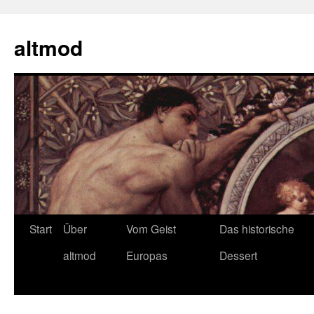
Zum
Inhalt
altmod
springen
Start
Über
Vom Geist
Das historische
altmod
Europas
Dessert