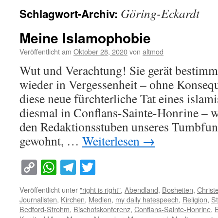
Göring-Eckardt
Schlagwort-Archiv:
Meine Islamophobie
Veröffentlicht am
Oktober 28, 2020
von
altmod
Wut und Verachtung! Sie gerät bestimmt
wieder in Vergessenheit – ohne Konsequ
diese neue fürchterliche Tat eines isla
diesmal in Conflans-Sainte-Honrine – w
den Redaktionsstuben unseres Tumbfunk
gewohnt, …
Weiterlesen
→
Copy
WhatsApp
Telegram
Twitter
Link
Veröffentlicht unter
"right is right"
,
Abendland
,
Bosheiten
,
Christ
Journalisten
,
Kirchen
,
Medien
,
my daily hatespeech
,
Religion
,
S
Bedford-Strohm
,
Bischofskonferenz
,
Conflans-Sainte-Honrine
,