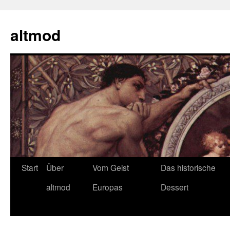
Zum
Inhalt
altmod
springen
Start
Über
Vom Geist
Das historische
altmod
Europas
Dessert