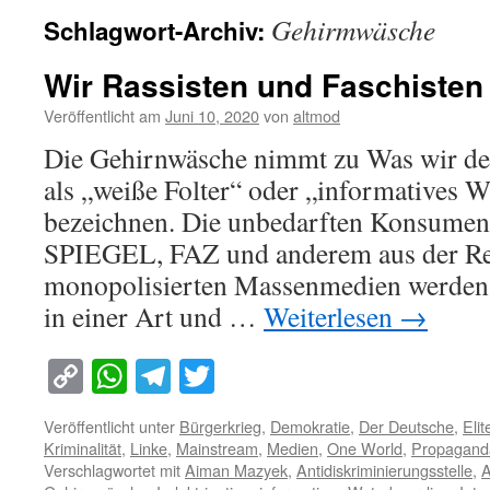
Gehirmwäsche
Schlagwort-Archiv:
Wir Rassisten und Faschisten
Veröffentlicht am
Juni 10, 2020
von
altmod
Die Gehirnwäsche nimmt zu Was wir der
als „weiße Folter“ oder „informatives 
bezeichnen. Die unbedarften Konsume
SPIEGEL, FAZ und anderem aus der Re
monopolisierten Massenmedien werden
in einer Art und …
Weiterlesen
→
Copy
WhatsApp
Telegram
Twitter
Link
Veröffentlicht unter
Bürgerkrieg
,
Demokratie
,
Der Deutsche
,
Elit
Kriminalität
,
Linke
,
Mainstream
,
Medien
,
One World
,
Propagand
Verschlagwortet mit
Aiman Mazyek
,
Antidiskriminierungsstelle
,