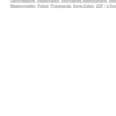
Gehirmwäsche
,
Indoktrination
,
informatives Waterboarding
,
Inte
Massenmedien
,
Polizei
,
Propaganda
,
Sonja Esken
,
ZDF
|
2 Ko