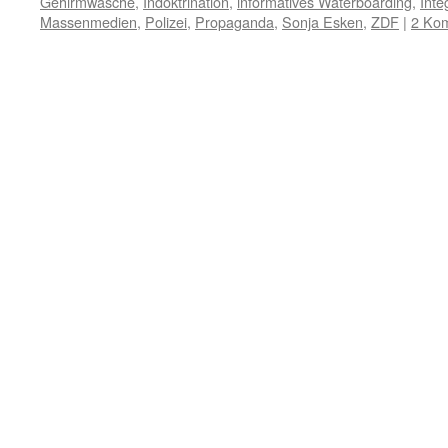
Gehirmwäsche
,
Indoktrination
,
informatives Waterboarding
,
Inte
Massenmedien
,
Polizei
,
Propaganda
,
Sonja Esken
,
ZDF
|
2 Ko