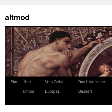
Zum
Inhalt
altmod
springen
Start
Über
Vom Geist
Das historische
altmod
Europas
Dessert