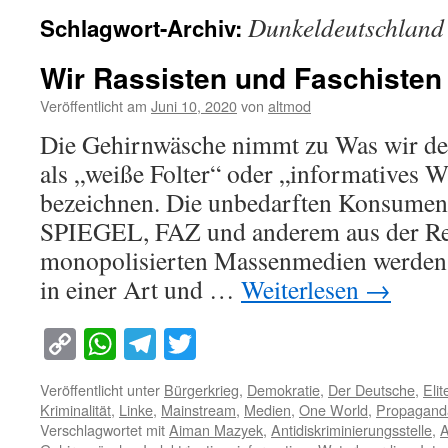
Dunkeldeutschland
Schlagwort-Archiv:
Wir Rassisten und Faschisten
Veröffentlicht am
Juni 10, 2020
von
altmod
Die Gehirnwäsche nimmt zu Was wir der
als „weiße Folter“ oder „informatives 
bezeichnen. Die unbedarften Konsume
SPIEGEL, FAZ und anderem aus der Re
monopolisierten Massenmedien werden
in einer Art und …
Weiterlesen
→
Copy
WhatsApp
Telegram
Twitter
Link
Veröffentlicht unter
Bürgerkrieg
,
Demokratie
,
Der Deutsche
,
Elit
Kriminalität
,
Linke
,
Mainstream
,
Medien
,
One World
,
Propagand
Verschlagwortet mit
Aiman Mazyek
,
Antidiskriminierungsstelle
,