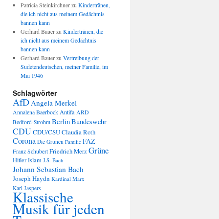
Patricia Steinkirchner
zu
Kindertränen,
die ich nicht aus meinem Gedächtnis
bannen kann
Gerhard Bauer
zu
Kindertränen, die
ich nicht aus meinem Gedächtnis
bannen kann
Gerhard Bauer
zu
Vertreibung der
Sudetendeutschen, meiner Familie, im
Mai 1946
Schlagwörter
AfD
Angela Merkel
Annalena Baerbock
Antifa
ARD
Berlin
Bundeswehr
Bedford-Strohm
CDU
CDU/CSU
Claudia Roth
Corona
FAZ
Die Grünen
Familie
Grüne
Friedrich Merz
Franz Schubert
Hitler
Islam
J.S. Bach
Johann Sebastian Bach
Joseph Haydn
Kardinal Marx
Karl Jaspers
Klassische
Musik für jeden