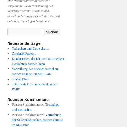
Der Reaktionär strebt nicht die
vergebliche Wiederherstellung der
Vergangenheit an, sondern den
unwahrscheinlichen Bruch der Zukunft
mit dieser schäbigen Gegenwart.
Neueste Beiträge
Tschechen und Deutsche …
Zweierlei Fabeln …
Kindertränen, die ich nicht aus meinem
Gedächtnis bannen kann
Vertreibung der Sudetendeutschen,
meiner Familie, im Mai 1946
8. Mai 1945
„Das beste Gesundheitssytem der
Welt!“
Neueste Kommentare
Patricia Steinkirchner
zu
Tschechen
und Deutsche …
Patricia Steinkirchner
zu
Vertreibung
der Sudetendeutschen, meiner Familie,
im Mai 1946