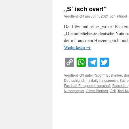
„S´ isch over!“
Veröffentlicht am
Juli 1, 2021
von
altmod
Der Löw und seine „woke“ Kickertru
„Die unbeliebteste deutsche Nationa
der mir aus dem Herzen spricht ni
Weiterlesen
→
Copy
WhatsApp
Telegra
Twitt
Link
Veröffentlicht unter
"Sport"
,
Bosheiten
,
Bun
Deutschland
,
my daily hatespeech
,
Satire
Fussball-Europameisterschaft
,
Fussballer
Nasenpopler
,
Oliver Bierhoff
,
Özil
,
Toni K