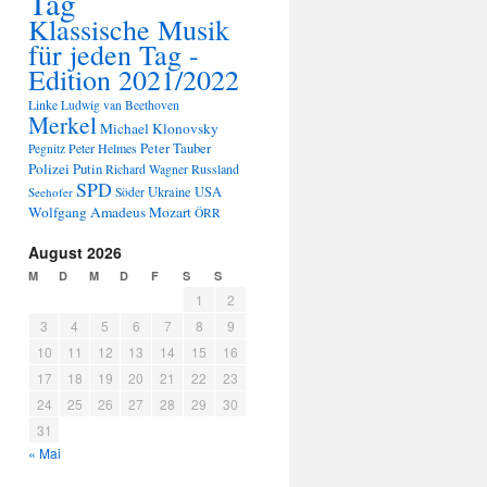
Tag
Klassische Musik
für jeden Tag -
Edition 2021/2022
Linke
Ludwig van Beethoven
Merkel
Michael Klonovsky
Peter Tauber
Peter Helmes
Pegnitz
Polizei
Putin
Russland
Richard Wagner
SPD
Ukraine
USA
Seehofer
Söder
Wolfgang Amadeus Mozart
ÖRR
August 2026
M
D
M
D
F
S
S
1
2
3
4
5
6
7
8
9
10
11
12
13
14
15
16
17
18
19
20
21
22
23
24
25
26
27
28
29
30
31
« Mai