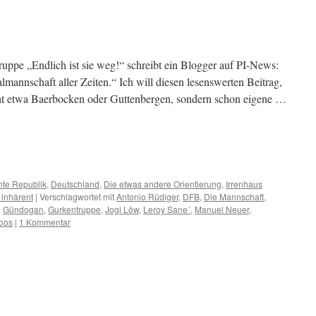
ppe „Endlich ist sie weg!“ schreibt ein Blogger auf PI-News:
lmannschaft aller Zeiten.“ Ich will diesen lesenswerten Beitrag,
cht etwa Baerbocken oder Guttenbergen, sondern schon eigene …
m
er
te Republik
,
Deutschland
,
Die etwas andere Orientierung
,
Irrenhaus
 inhärent
|
Verschlagwortet mit
Antonio Rüdiger
,
DFB
,
Die Mannschaft
,
,
Gündogan
,
Gurkentruppe
,
Jogi Löw
,
Leroy Sane´
,
Manuel Neuer
,
roos
|
1 Kommentar