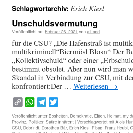
Erich Kiesl
Schlagwortarchiv:
Unschuldsvermutung
Veröffentlicht am
Februar 26, 2021
von
altmod
für die CSU? „Die Hafenstraß ist multik
multikriminell“Biermösl Blosn* Der Be
„Kollektivschuld“ oder einer „Erbschuld
bestimmt obsolet. Aber nun wird man w
Skandal in Verbindung zur CSU, mit de
konfrontiert:Der …
Weiterlesen
→
Copy
WhatsApp
Telegram
Twitter
Link
Veröffentlicht unter
Bosheiten
,
Demokratie
,
Eliten
,
Heimat
,
my d
Provinz
,
Politiker
,
Satire inhärent
|
Verschlagwortet mit
Alois H
CSU
,
Dobrindt
,
Dorothea Bär
,
Erich Kiesl
,
Fibag
,
Franz Heubl
,
G