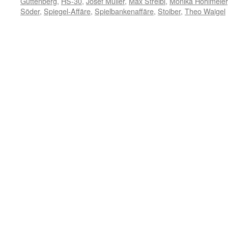
Guttenberg
,
HS-30
,
Josef Müller
,
Max Streibl
,
Monika Hohlmeier
Söder
,
Spiegel-Affäre
,
Spielbankenaffäre
,
Stoiber
,
Theo Waigel