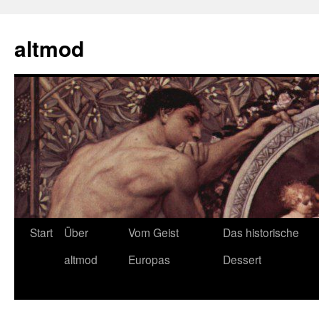
Zum
Inhalt
altmod
springen
Start
Über
Vom Geist
Das historische
altmod
Europas
Dessert