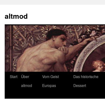
Zum
Inhalt
altmod
springen
Start
Über
Vom Geist
Das historische
altmod
Europas
Dessert