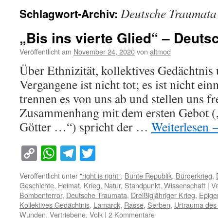
Deutsche Traumata
Schlagwort-Archiv:
„Bis ins vierte Glied“ – Deut
Veröffentlicht am
November 24, 2020
von
altmod
Über Ethnizität, kollektives Gedächtni
Vergangene ist nicht tot; es ist nicht ei
trennen es von uns ab und stellen uns 
Zusammenhang mit dem ersten Gebot (
Götter …“) spricht der …
Weiterlesen
Copy
WhatsApp
Telegram
Twitter
Link
Veröffentlicht unter
"right is right"
,
Bunte Republik
,
Bürgerkrieg
,
Geschichte
,
Heimat
,
Krieg
,
Natur
,
Standpunkt
,
Wissenschaft
|
Ve
Bombenterror
,
Deutsche Traumata
,
Dreißigjähriger Krieg
,
Epige
Kollektives Gedächtnis
,
Lamarck
,
Rasse
,
Serben
,
Urtrauma des 
Wunden
,
Vertriebene
,
Volk
|
2 Kommentare