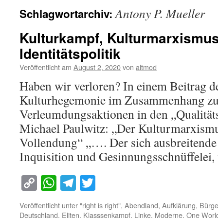
Antony P. Mueller
Schlagwortarchiv:
Kulturkampf, Kulturmarxismu
Identitätspolitik
Veröffentlicht am
August 2, 2020
von
altmod
Haben wir verloren? In einem Beitrag de
Kulturhegemonie im Zusammenhang zu 
Verleumdungsaktionen in den „Qualität
Michael Paulwitz: „Der Kulturmarxism
Vollendung“ „…. Der sich ausbreitende
Inquisition und Gesinnungsschnüffelei
Copy
WhatsApp
Telegram
Twitter
Link
Veröffentlicht unter
"right is right"
,
Abendland
,
Aufklärung
,
Bürge
Deutschland
,
Eliten
,
Klasssenkampf
,
Linke
,
Moderne
,
One Worl