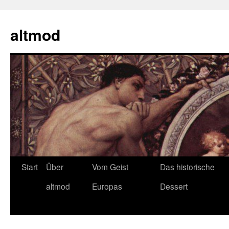
Zum
Inhalt
altmod
springen
Start
Über
Vom Geist
Das historische
altmod
Europas
Dessert