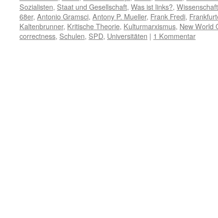
Sozialisten
,
Staat und Gesellschaft
,
Was ist links?
,
Wissenschaft
68er
,
Antonio Gramsci
,
Antony P. Mueller
,
Frank Fredi
,
Frankfurt
Kaltenbrunner
,
Kritische Theorie
,
Kulturmarxismus
,
New World 
correctness
,
Schulen
,
SPD
,
Universitäten
|
1 Kommentar