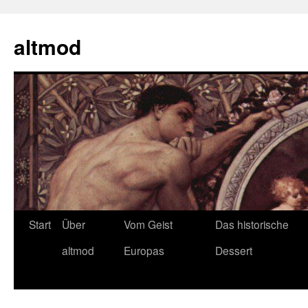
Zum
Inhalt
altmod
springen
Start
Über
Vom Geist
Das historische
altmod
Europas
Dessert