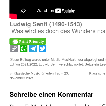
Ludwig Senfl (1490-1543)
„Was wird es doch des Wunders no
Copy
WhatsApp
Telegram
Twitter
Link
Dieser Beitrag wurde unter
Musik
,
Musikkalender
abgelegt und 
Edition 2021/2022
,
Ludwig Senfl
verschlagwortet. Setze ein Les
←
Klassische Musik für jeden Tag – 23.
Klassische
November 2021
Schreibe einen Kommentar