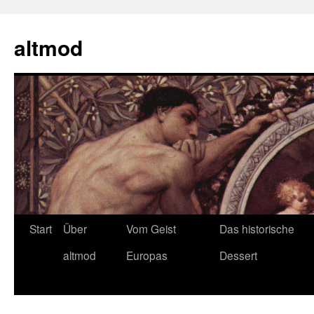
Zum
Inhalt
altmod
springen
Start
Über
Vom Geist
Das historische
altmod
Europas
Dessert