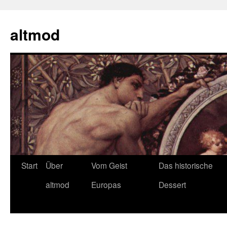
Zum
Inhalt
altmod
springen
Start
Über
Vom Geist
Das historische
altmod
Europas
Dessert