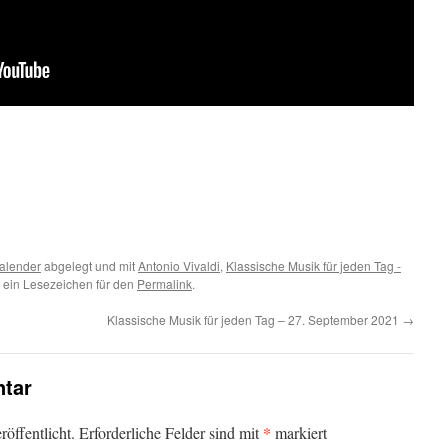
m
er
alender
abgelegt und mit
Antonio Vivaldi
,
Klassische Musik für jeden Tag -
 ein Lesezeichen für den
Permalink
.
Klassische Musik für jeden Tag – 27. September 2021
→
tar
*
öffentlicht.
Erforderliche Felder sind mit
markiert