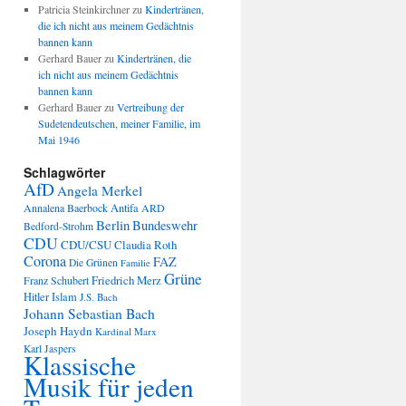
Patricia Steinkirchner
zu
Kindertränen,
die ich nicht aus meinem Gedächtnis
bannen kann
Gerhard Bauer
zu
Kindertränen, die
ich nicht aus meinem Gedächtnis
bannen kann
Gerhard Bauer
zu
Vertreibung der
Sudetendeutschen, meiner Familie, im
Mai 1946
Schlagwörter
AfD
Angela Merkel
Annalena Baerbock
Antifa
ARD
Berlin
Bundeswehr
Bedford-Strohm
CDU
CDU/CSU
Claudia Roth
Corona
FAZ
Die Grünen
Familie
Grüne
Friedrich Merz
Franz Schubert
Hitler
Islam
J.S. Bach
Johann Sebastian Bach
Joseph Haydn
Kardinal Marx
Karl Jaspers
Klassische
Musik für jeden