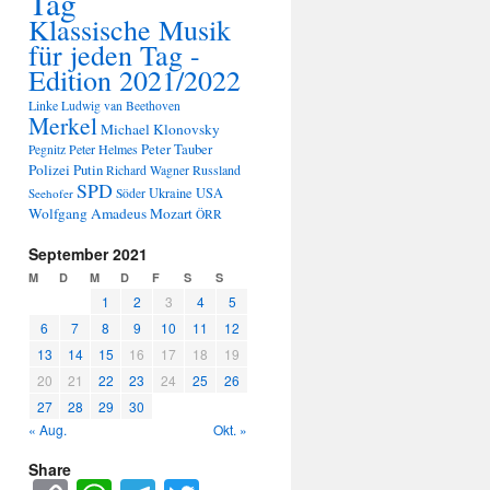
Tag
Klassische Musik
für jeden Tag -
Edition 2021/2022
Linke
Ludwig van Beethoven
Merkel
Michael Klonovsky
Peter Tauber
Peter Helmes
Pegnitz
Polizei
Putin
Russland
Richard Wagner
SPD
Ukraine
USA
Seehofer
Söder
Wolfgang Amadeus Mozart
ÖRR
September 2021
M
D
M
D
F
S
S
1
2
3
4
5
6
7
8
9
10
11
12
13
14
15
16
17
18
19
20
21
22
23
24
25
26
27
28
29
30
« Aug.
Okt. »
Share