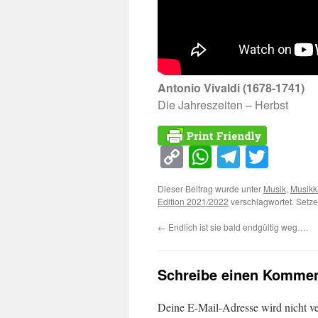
Antonio Vivaldi (1678-1741)
Die Jahreszeiten – Herbst
Copy
WhatsApp
Telegra
Twitt
Link
Dieser Beitrag wurde unter
Musik
,
Musikk
Edition 2021/2022
verschlagwortet. Setze
←
Endlich ist sie bald endgültig weg….
Schreibe einen Kommen
Deine E-Mail-Adresse wird nicht ver