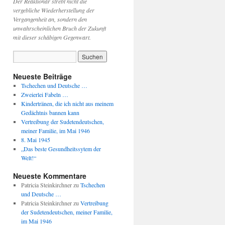
Der Reaktionär strebt nicht die
vergebliche Wiederherstellung der
Vergangenheit an, sondern den
unwahrscheinlichen Bruch der Zukunft
mit dieser schäbigen Gegenwart.
Neueste Beiträge
Tschechen und Deutsche …
Zweierlei Fabeln …
Kindertränen, die ich nicht aus meinem
Gedächtnis bannen kann
Vertreibung der Sudetendeutschen,
meiner Familie, im Mai 1946
8. Mai 1945
„Das beste Gesundheitssytem der
Welt!“
Neueste Kommentare
Patricia Steinkirchner
zu
Tschechen
und Deutsche …
Patricia Steinkirchner
zu
Vertreibung
der Sudetendeutschen, meiner Familie,
im Mai 1946