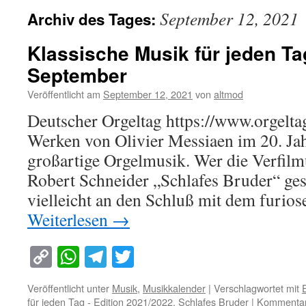
September 12, 2021
Archiv des Tages:
Klassische Musik für jeden Ta
September
Veröffentlicht am
September 12, 2021
von
altmod
Deutscher Orgeltag https://www.orgelta
Werken von Olivier Messiaen im 20. Ja
großartige Orgelmusik. Wer die Verfi
Robert Schneider „Schlafes Bruder“ gese
vielleicht an den Schluß mit dem furio
Weiterlesen
→
Copy
WhatsApp
Telegram
Twitter
Link
Veröffentlicht unter
Musik
,
Musikkalender
|
Verschlagwortet mit
für jeden Tag - Edition 2021/2022
,
Schlafes Bruder
|
Kommentar 