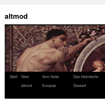
Zum
Inhalt
altmod
springen
Start
Über
Vom Geist
Das historische
altmod
Europas
Dessert