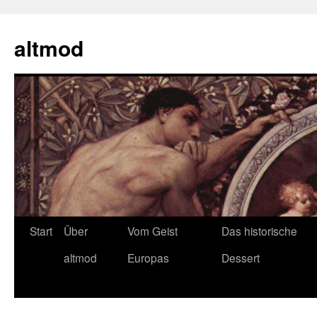
Zum
Inhalt
altmod
springen
Start
Über
Vom Geist
Das historische
altmod
Europas
Dessert