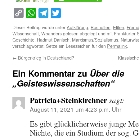
Copy
WhatsApp
Telegram
Twitter
Link
Dieser Beitrag wurde unter
Aufklärung
,
Bosheiten
,
Eliten
,
Fremd
Wissenschaft
,
Woanders gelesen
abgelegt und mit
Frankfurter 
Geschichte
,
Hadmut Danisch
,
Marxismus/Sozialismus
,
Naturwis
verschlagwortet. Setze ein Lesezeichen für den
Permalink
.
←
Bürgerkrieg in Deutschland?
Klassische
Ein Kommentar zu
Über die
„Geisteswissenschaften“
Patricia+Steinkirchner
sagt:
August 11, 2021 um 4:23 p.m. Uhr
Es gibt glücklicherweise junge M
Nichte, die ein Studium der sog. 