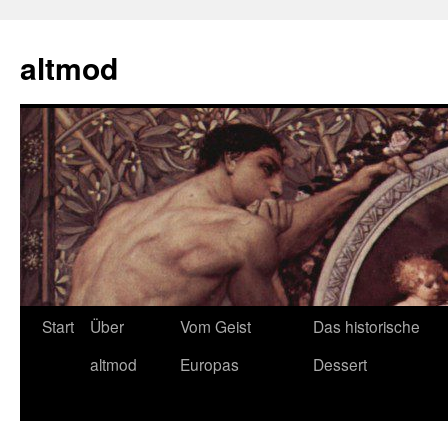
Zum
Inhalt
altmod
springen
Start
Über
Vom Geist
Das historische
altmod
Europas
Dessert