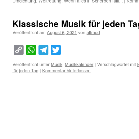
Umdichtung
,
Weltrettung
,
Wenn alles in Scherben fällt...
|
Komme
Klassische Musik für jeden Ta
Veröffentlicht am
August 6, 2021
von
altmod
Copy
WhatsApp
Telegram
Twitter
Link
Veröffentlicht unter
Musik
,
Musikkalender
|
Verschlagwortet mit
für jeden Tag
|
Kommentar hinterlassen