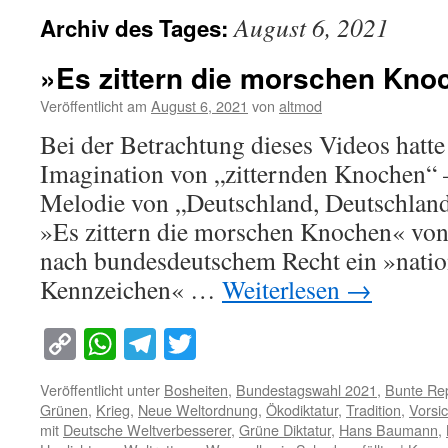
August 6, 2021
Archiv des Tages:
»Es zittern die morschen Kno
Veröffentlicht am
August 6, 2021
von
altmod
Bei der Betrachtung dieses Videos hatte
Imagination von „zitternden Knochen“ –
Melodie von „Deutschland, Deutschland 
»Es zittern die morschen Knochen« vo
nach bundesdeutschem Recht ein »nation
Kennzeichen« …
Weiterlesen
→
Copy
WhatsApp
Telegram
Twitter
Link
Veröffentlicht unter
Bosheiten
,
Bundestagswahl 2021
,
Bunte Rep
Grünen
,
Krieg
,
Neue Weltordnung
,
Ökodiktatur
,
Tradition
,
Vorsic
mit
Deutsche Weltverbesserer
,
Grüne Diktatur
,
Hans Baumann
,