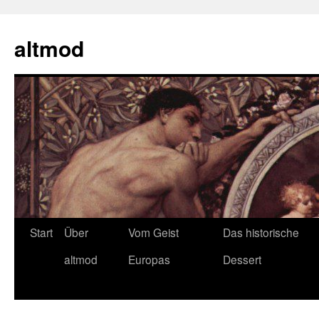
Zum
Inhalt
altmod
springen
Start
Über
Vom Geist
Das historische
altmod
Europas
Dessert