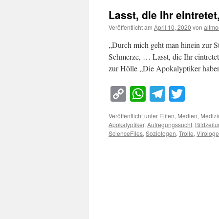
Lasst, die ihr eintrete
Veröffentlicht am
April 10, 2020
von
altmo
„Durch mich geht man hinein zur S
Schmerze, … Lasst, die Ihr eintrete
zur Hölle „Die Apokalyptiker habe
Copy
WhatsApp
Telegra
Twitt
Link
Veröffentlicht unter
Eliten
,
Medien
,
Medizi
Apokalyptiker
,
Aufregungssucht
,
Bildzeit
ScienceFiles
,
Soziologen
,
Trolle
,
Virolog