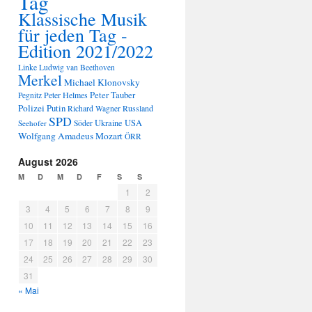
Tag
Klassische Musik
für jeden Tag -
Edition 2021/2022
Linke
Ludwig van Beethoven
Merkel
Michael Klonovsky
Peter Tauber
Peter Helmes
Pegnitz
Polizei
Putin
Russland
Richard Wagner
SPD
Ukraine
USA
Seehofer
Söder
Wolfgang Amadeus Mozart
ÖRR
August 2026
M
D
M
D
F
S
S
1
2
3
4
5
6
7
8
9
10
11
12
13
14
15
16
17
18
19
20
21
22
23
24
25
26
27
28
29
30
31
« Mai