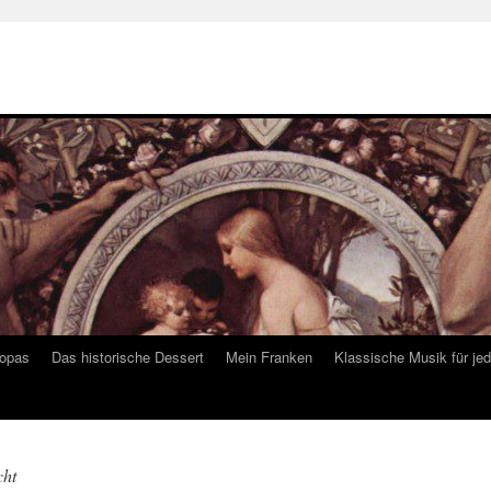
ropas
Das historische Dessert
Mein Franken
Klassische Musik für je
cht