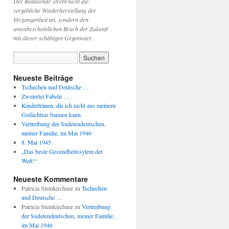
Der Reaktionär strebt nicht die
vergebliche Wiederherstellung der
Vergangenheit an, sondern den
unwahrscheinlichen Bruch der Zukunft
mit dieser schäbigen Gegenwart.
Neueste Beiträge
Tschechen und Deutsche …
Zweierlei Fabeln …
Kindertränen, die ich nicht aus meinem
Gedächtnis bannen kann
Vertreibung der Sudetendeutschen,
meiner Familie, im Mai 1946
8. Mai 1945
„Das beste Gesundheitssytem der
Welt!“
Neueste Kommentare
Patricia Steinkirchner
zu
Tschechen
und Deutsche …
Patricia Steinkirchner
zu
Vertreibung
der Sudetendeutschen, meiner Familie,
im Mai 1946