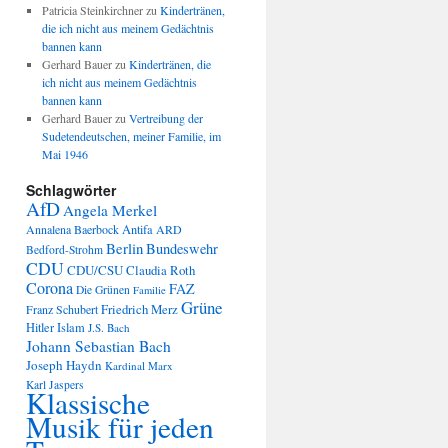
Patricia Steinkirchner
zu
Kindertränen,
die ich nicht aus meinem Gedächtnis
bannen kann
Gerhard Bauer
zu
Kindertränen, die
ich nicht aus meinem Gedächtnis
bannen kann
Gerhard Bauer
zu
Vertreibung der
Sudetendeutschen, meiner Familie, im
Mai 1946
Schlagwörter
AfD
Angela Merkel
Annalena Baerbock
Antifa
ARD
Berlin
Bundeswehr
Bedford-Strohm
CDU
CDU/CSU
Claudia Roth
Corona
FAZ
Die Grünen
Familie
Grüne
Friedrich Merz
Franz Schubert
Hitler
Islam
J.S. Bach
Johann Sebastian Bach
Joseph Haydn
Kardinal Marx
Karl Jaspers
Klassische
Musik für jeden