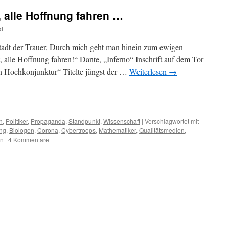
t, alle Hoffnung fahren …
d
tadt der Trauer, Durch mich geht man hinein zum ewigen
t, alle Hoffnung fahren!“ Dante, „Inferno“ Inschrift auf dem Tor
n Hochkonjunktur“ Titelte jüngst der …
Weiterlesen
→
m
er
n
,
Politiker
,
Propaganda
,
Standpunkt
,
Wissenschaft
|
Verschlagwortet mit
ung
,
Biologen
,
Corona
,
Cybertroops
,
Mathematiker
,
Qualitätsmedien
,
en
|
4 Kommentare