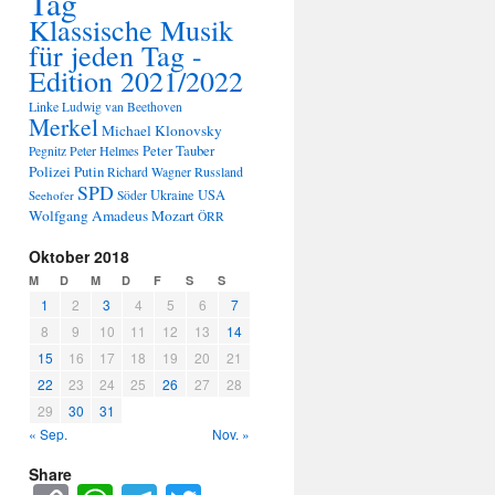
Tag
Klassische Musik
für jeden Tag -
Edition 2021/2022
Linke
Ludwig van Beethoven
Merkel
Michael Klonovsky
Peter Tauber
Peter Helmes
Pegnitz
Polizei
Putin
Russland
Richard Wagner
SPD
Ukraine
USA
Seehofer
Söder
Wolfgang Amadeus Mozart
ÖRR
Oktober 2018
M
D
M
D
F
S
S
1
2
3
4
5
6
7
8
9
10
11
12
13
14
15
16
17
18
19
20
21
22
23
24
25
26
27
28
29
30
31
« Sep.
Nov. »
Share