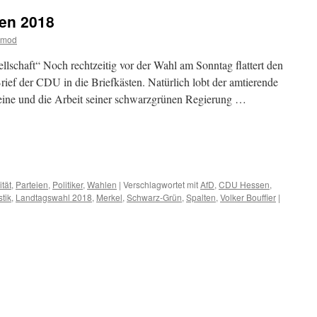
en 2018
tmod
lschaft“ Noch rechtzeitig vor der Wahl am Sonntag flattert den
ief der CDU in die Briefkästen. Natürlich lobt der amtierende
eine und die Arbeit seiner schwarzgrünen Regierung …
m
er
ität
,
Parteien
,
Politiker
,
Wahlen
|
Verschlagwortet mit
AfD
,
CDU Hessen
,
stik
,
Landtagswahl 2018
,
Merkel
,
Schwarz-Grün
,
Spalten
,
Volker Bouffier
|