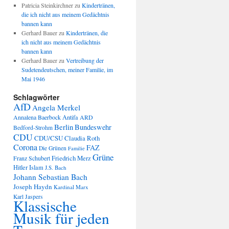
Patricia Steinkirchner
zu
Kindertränen,
die ich nicht aus meinem Gedächtnis
bannen kann
Gerhard Bauer
zu
Kindertränen, die
ich nicht aus meinem Gedächtnis
bannen kann
Gerhard Bauer
zu
Vertreibung der
Sudetendeutschen, meiner Familie, im
Mai 1946
Schlagwörter
AfD
Angela Merkel
Annalena Baerbock
Antifa
ARD
Berlin
Bundeswehr
Bedford-Strohm
CDU
CDU/CSU
Claudia Roth
Corona
FAZ
Die Grünen
Familie
Grüne
Friedrich Merz
Franz Schubert
Hitler
Islam
J.S. Bach
Johann Sebastian Bach
Joseph Haydn
Kardinal Marx
Karl Jaspers
Klassische
Musik für jeden