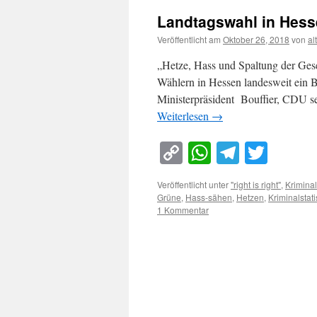
Landtagswahl in Hess
Veröffentlicht am
Oktober 26, 2018
von
al
„Hetze, Hass und Spaltung der Gesel
Wählern in Hessen landesweit ein Br
Ministerpräsident Bouffier, CDU s
Weiterlesen
→
Copy
WhatsApp
Telegra
Twitt
Link
Veröffentlicht unter
"right is right"
,
Kriminal
Grüne
,
Hass-sähen
,
Hetzen
,
Kriminalstati
1 Kommentar