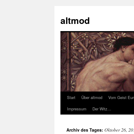
Zum
Inhalt
altmod
springen
Start
Über altmod
Vom Geist Eu
Impressum
Der Witz…
Oktober 26, 20
Archiv des Tages: