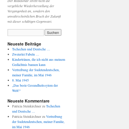
Der Reaktionär strebt nicht die
vergebliche Wiederherstellung der
Vergangenheit an, sondern den
unwahrscheinlichen Bruch der Zukunft
mit dieser schäbigen Gegenwart.
Neueste Beiträge
Tschechen und Deutsche …
Zweierlei Fabeln …
Kindertränen, die ich nicht aus meinem
Gedächtnis bannen kann
Vertreibung der Sudetendeutschen,
meiner Familie, im Mai 1946
8. Mai 1945
„Das beste Gesundheitssytem der
Welt!“
Neueste Kommentare
Patricia Steinkirchner
zu
Tschechen
und Deutsche …
Patricia Steinkirchner
zu
Vertreibung
der Sudetendeutschen, meiner Familie,
im Mai 1946