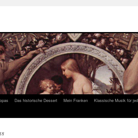
ropas
Das historische Dessert
Mein Franken
Klassische Musik für je
18