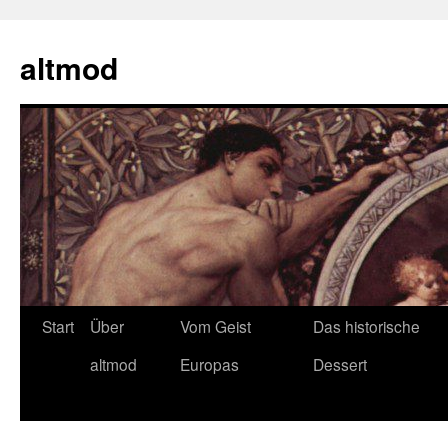
Zum
Inhalt
altmod
springen
Start
Über
Vom Geist
Das historische
altmod
Europas
Dessert