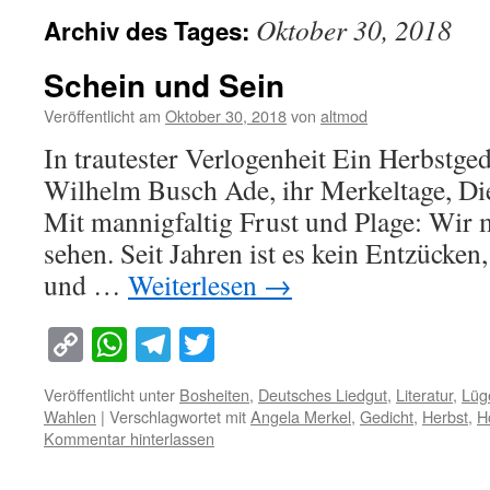
Oktober 30, 2018
Archiv des Tages:
Schein und Sein
Veröffentlicht am
Oktober 30, 2018
von
altmod
In trautester Verlogenheit Ein Herbstged
Wilhelm Busch Ade, ihr Merkeltage, Di
Mit mannigfaltig Frust und Plage: Wir 
sehen. Seit Jahren ist es kein Entzücken
und …
Weiterlesen
→
Copy
WhatsApp
Telegram
Twitter
Link
Veröffentlicht unter
Bosheiten
,
Deutsches Liedgut
,
Literatur
,
Lüg
Wahlen
|
Verschlagwortet mit
Angela Merkel
,
Gedicht
,
Herbst
,
H
Kommentar hinterlassen