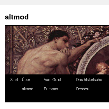
Zum
Inhalt
altmod
springen
Start
Über
Vom Geist
Das historische
altmod
Europas
Dessert