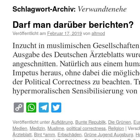
Verwandtenehe
Schlagwort-Archiv:
Darf man darüber berichten?
Veröffentlicht am
Februar 17, 2019
von
altmod
Inzucht in muslimischen Gesellschaften
Ausgabe des Deutschen Ärzteblatts wur
angeschnitten. Natürlich aus einem huma
Impetus heraus, ohne dabei die mögliche
der Political Correctness zu beachten. T
hypermoralischen Sensibilisierung vo
Copy
WhatsApp
Telegram
Twitter
Link
Veröffentlicht unter
Aufklärung
,
Bunte Republik
,
Die Grünen
,
Eu
Medien
,
Medizin
,
Muslime
,
political correctness
,
Religion
|
Versc
Ärzteblatt
,
Bint ʿamm
,
Erbschäden
,
Grüne Jugend Augsburg
,
H