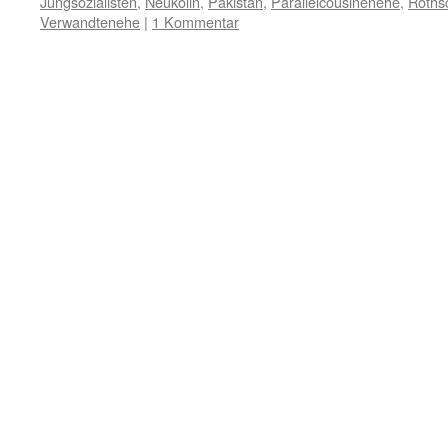
Jungsozialisten
,
Neukölln
,
Pakistan
,
Parallelcousinenehe
,
Rothsc
Verwandtenehe
|
1 Kommentar