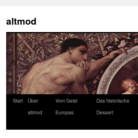
Zum
Inhalt
altmod
springen
Start
Über
Vom Geist
Das historische
altmod
Europas
Dessert