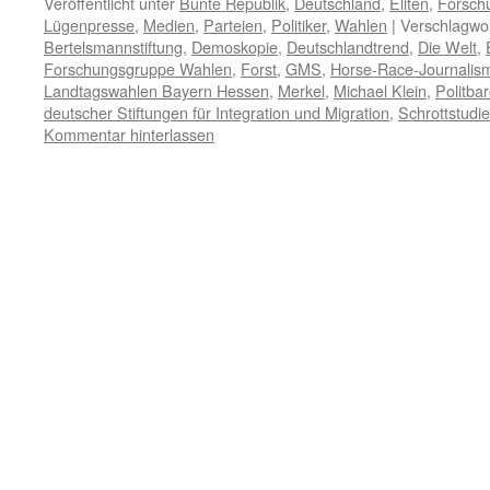
Veröffentlicht unter
Bunte Republik
,
Deutschland
,
Eliten
,
Forsch
Lügenpresse
,
Medien
,
Parteien
,
Politiker
,
Wahlen
|
Verschlagwor
Bertelsmannstiftung
,
Demoskopie
,
Deutschlandtrend
,
Die Welt
,
Forschungsgruppe Wahlen
,
Forst
,
GMS
,
Horse-Race-Journalis
Landtagswahlen Bayern Hessen
,
Merkel
,
Michael Klein
,
Politba
deutscher Stiftungen für Integration und Migration
,
Schrottstudi
Kommentar hinterlassen