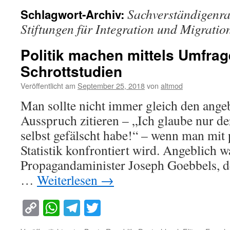
Sachverständigenra
Schlagwort-Archiv:
Stiftungen für Integration und Migratio
Politik machen mittels Umfra
Schrottstudien
Veröffentlicht am
September 25, 2018
von
altmod
Man sollte nicht immer gleich den ange
Ausspruch zitieren – „Ich glaube nur der 
selbst gefälscht habe!“ – wenn man mit 
Statistik konfrontiert wird. Angeblich wa
Propagandaminister Joseph Goebbels, d
…
Weiterlesen
→
Copy
WhatsApp
Telegram
Twitter
Link