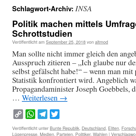
INSA
Schlagwort-Archiv:
Politik machen mittels Umfra
Schrottstudien
Veröffentlicht am
September 25, 2018
von
altmod
Man sollte nicht immer gleich den ange
Ausspruch zitieren – „Ich glaube nur der 
selbst gefälscht habe!“ – wenn man mit 
Statistik konfrontiert wird. Angeblich wa
Propagandaminister Joseph Goebbels, d
…
Weiterlesen
→
Copy
WhatsApp
Telegram
Twitter
Link
Veröffentlicht unter
Bunte Republik
,
Deutschland
,
Eliten
,
Forsch
Lügenpresse
,
Medien
,
Parteien
,
Politiker
,
Wahlen
|
Verschlagwor