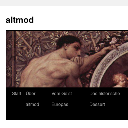
Zum
Inhalt
altmod
springen
Start
Über
Vom Geist
Das historische
altmod
Europas
Dessert