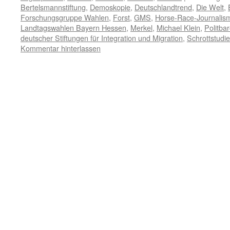
Bertelsmannstiftung
,
Demoskopie
,
Deutschlandtrend
,
Die Welt
,
Forschungsgruppe Wahlen
,
Forst
,
GMS
,
Horse-Race-Journalis
Landtagswahlen Bayern Hessen
,
Merkel
,
Michael Klein
,
Politba
deutscher Stiftungen für Integration und Migration
,
Schrottstudi
Kommentar hinterlassen