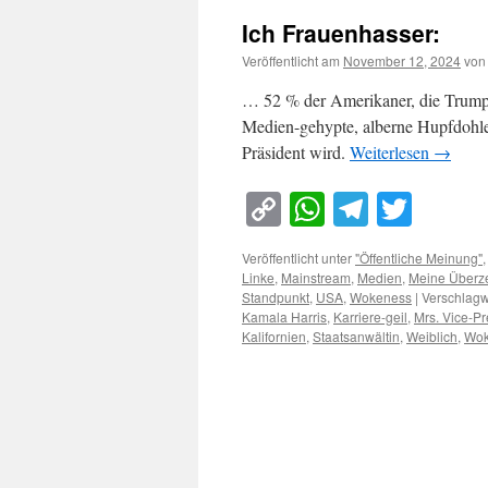
Ich Frauenhasser:
Veröffentlicht am
November 12, 2024
von
… 52 % der Amerikaner, die Trump u
Medien-gehypte, alberne Hupfdohle
Präsident wird.
Weiterlesen
→
Copy
WhatsApp
Telegra
Twitt
Link
Veröffentlicht unter
"Öffentliche Meinung"
Linke
,
Mainstream
,
Medien
,
Meine Überz
Standpunkt
,
USA
,
Wokeness
|
Verschlagw
Kamala Harris
,
Karriere-geil
,
Mrs. Vice-Pr
Kalifornien
,
Staatsanwältin
,
Weiblich
,
Wok