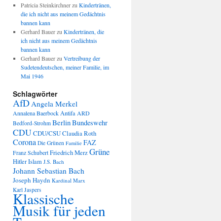
Patricia Steinkirchner
zu
Kindertränen,
die ich nicht aus meinem Gedächtnis
bannen kann
Gerhard Bauer
zu
Kindertränen, die
ich nicht aus meinem Gedächtnis
bannen kann
Gerhard Bauer
zu
Vertreibung der
Sudetendeutschen, meiner Familie, im
Mai 1946
Schlagwörter
AfD
Angela Merkel
Annalena Baerbock
Antifa
ARD
Berlin
Bundeswehr
Bedford-Strohm
CDU
CDU/CSU
Claudia Roth
Corona
FAZ
Die Grünen
Familie
Grüne
Friedrich Merz
Franz Schubert
Hitler
Islam
J.S. Bach
Johann Sebastian Bach
Joseph Haydn
Kardinal Marx
Karl Jaspers
Klassische
Musik für jeden