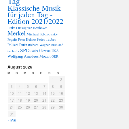
Tag
Klassische Musik
für jeden Tag -
Edition 2021/2022
Linke
Ludwig van Beethoven
Merkel
Michael Klonovsky
Peter Tauber
Peter Helmes
Pegnitz
Polizei
Putin
Russland
Richard Wagner
SPD
Ukraine
USA
Seehofer
Söder
Wolfgang Amadeus Mozart
ÖRR
August 2026
M
D
M
D
F
S
S
1
2
3
4
5
6
7
8
9
10
11
12
13
14
15
16
17
18
19
20
21
22
23
24
25
26
27
28
29
30
31
« Mai