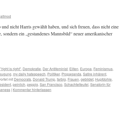
altmod
nd nicht Harris gewählt haben, und sich freuen, dass nicht eine
, sondern ein „gestandenes Mannsbild“ neuer amerikanischer
m
er
,
"right is right"
,
Demokratie
,
Der Antifeminist
,
Eliten
,
Europa
,
Feminismus
,
eugung
,
my daily hatespeech
,
Politiker
,
Propaganda
,
Satire inhärent
,
ortet mit
Democrats
,
Donald Trump
,
farbig
,
Frauen
,
gebildet
,
Hupfdohle
,
esident
,
peinlich
,
peppig
,
San Francisco
,
Schachtelteufel
,
Senatorin für
eness
|
Kommentar hinterlassen