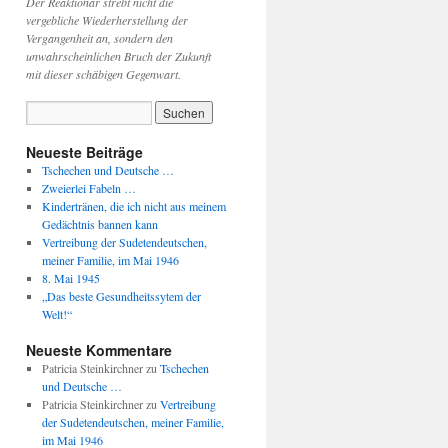
Der Reaktionär strebt nicht die
vergebliche Wiederherstellung der
Vergangenheit an, sondern den
unwahrscheinlichen Bruch der Zukunft
mit dieser schäbigen Gegenwart.
Neueste Beiträge
Tschechen und Deutsche …
Zweierlei Fabeln …
Kindertränen, die ich nicht aus meinem
Gedächtnis bannen kann
Vertreibung der Sudetendeutschen,
meiner Familie, im Mai 1946
8. Mai 1945
„Das beste Gesundheitssytem der
Welt!“
Neueste Kommentare
Patricia Steinkirchner
zu
Tschechen
und Deutsche …
Patricia Steinkirchner
zu
Vertreibung
der Sudetendeutschen, meiner Familie,
im Mai 1946