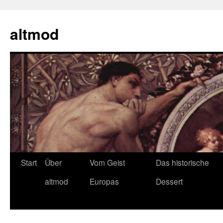
Zum
Inhalt
altmod
springen
Start
Über
Vom Geist
Das historische
altmod
Europas
Dessert