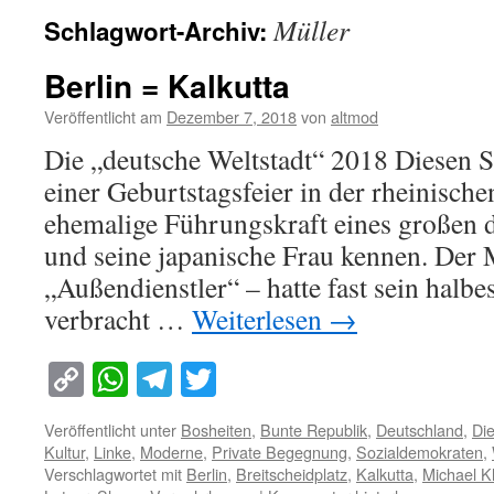
Müller
Schlagwort-Archiv:
Berlin = Kalkutta
Veröffentlicht am
Dezember 7, 2018
von
altmod
Die „deutsche Weltstadt“ 2018 Diesen S
einer Geburtstagsfeier in der rheinische
ehemalige Führungskraft eines großen 
und seine japanische Frau kennen. Der
„Außendienstler“ – hatte fast sein halbe
verbracht …
Weiterlesen
→
Copy
WhatsApp
Telegram
Twitter
Link
Veröffentlicht unter
Bosheiten
,
Bunte Republik
,
Deutschland
,
Di
Kultur
,
Linke
,
Moderne
,
Private Begegnung
,
Sozialdemokraten
,
Verschlagwortet mit
Berlin
,
Breitscheidplatz
,
Kalkutta
,
Michael K