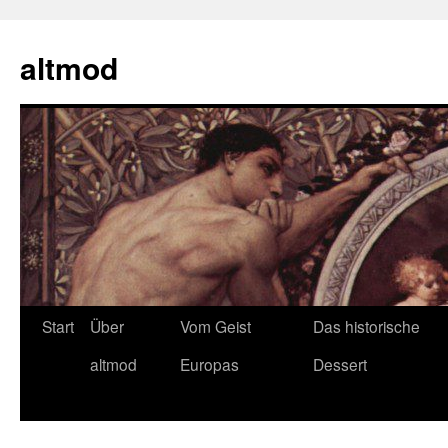
Zum
Inhalt
altmod
springen
Start
Über
Vom Geist
Das historische
altmod
Europas
Dessert