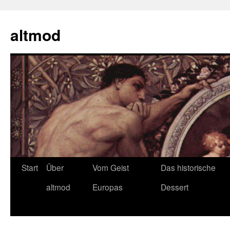
Zum
Inhalt
altmod
springen
Start
Über
Vom Geist
Das historische
altmod
Europas
Dessert