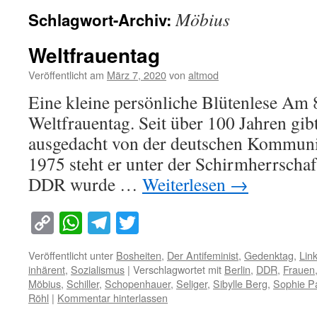
Möbius
Schlagwort-Archiv:
Weltfrauentag
Veröffentlicht am
März 7, 2020
von
altmod
Eine kleine persönliche Blütenlese Am 
Weltfrauentag. Seit über 100 Jahren gibt 
ausgedacht von der deutschen Kommunist
1975 steht er unter der Schirmherrschaf
DDR wurde …
Weiterlesen
→
Copy
WhatsApp
Telegram
Twitter
Link
Veröffentlicht unter
Bosheiten
,
Der Antifeminist
,
Gedenktag
,
Lin
inhärent
,
Sozialismus
|
Verschlagwortet mit
Berlin
,
DDR
,
Frauen
Möbius
,
Schiller
,
Schopenhauer
,
Seliger
,
Sibylle Berg
,
Sophie 
Röhl
|
Kommentar hinterlassen