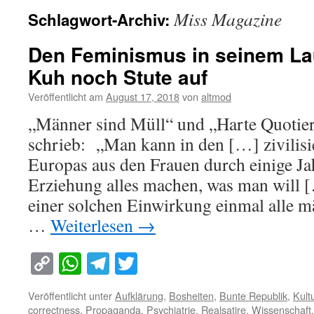
Miss Magazine
Schlagwort-Archiv:
Den Feminismus in seinem La
Kuh noch Stute auf
Veröffentlicht am
August 17, 2018
von
altmod
„Männer sind Müll“ und „Harte Quotie
schrieb: „Man kann in den […] zivilis
Europas aus den Frauen durch einige J
Erziehung alles machen, was man will 
einer solchen Einwirkung einmal alle 
…
Weiterlesen
→
Copy
WhatsApp
Telegram
Twitter
Link
Veröffentlicht unter
Aufklärung
,
Bosheiten
,
Bunte Republik
,
Kult
correctness
,
Propaganda
,
Psychiatrie
,
Realsatire
,
Wissenschaft