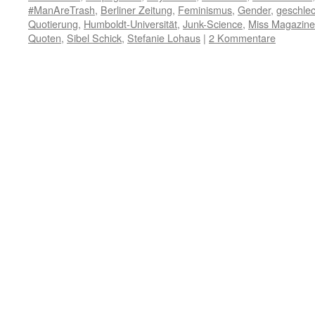
#ManAreTrash
,
Berliner Zeitung
,
Feminismus
,
Gender
,
geschle
Quotierung
,
Humboldt-Universität
,
Junk-Science
,
Miss Magazine
Quoten
,
Sibel Schick
,
Stefanie Lohaus
|
2 Kommentare