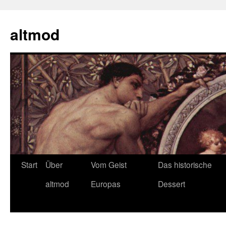
Zum
Inhalt
altmod
springen
Start
Über
Vom Geist
Das historische
altmod
Europas
Dessert