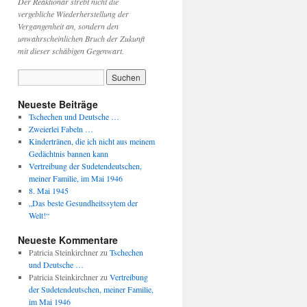
Der Reaktionär strebt nicht die
vergebliche Wiederherstellung der
Vergangenheit an, sondern den
unwahrscheinlichen Bruch der Zukunft
mit dieser schäbigen Gegenwart.
Neueste Beiträge
Tschechen und Deutsche …
Zweierlei Fabeln …
Kindertränen, die ich nicht aus meinem
Gedächtnis bannen kann
Vertreibung der Sudetendeutschen,
meiner Familie, im Mai 1946
8. Mai 1945
„Das beste Gesundheitssytem der
Welt!“
Neueste Kommentare
Patricia Steinkirchner
zu
Tschechen
und Deutsche …
Patricia Steinkirchner
zu
Vertreibung
der Sudetendeutschen, meiner Familie,
im Mai 1946