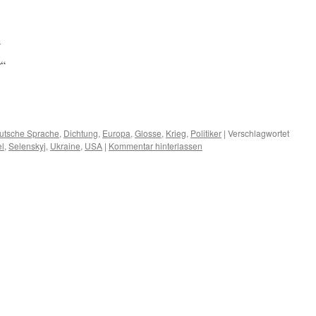
l
d
r“
m
er
utsche Sprache
,
Dichtung
,
Europa
,
Glosse
,
Krieg
,
Politiker
|
Verschlagwortet
l
,
Selenskyj
,
Ukraine
,
USA
|
Kommentar hinterlassen