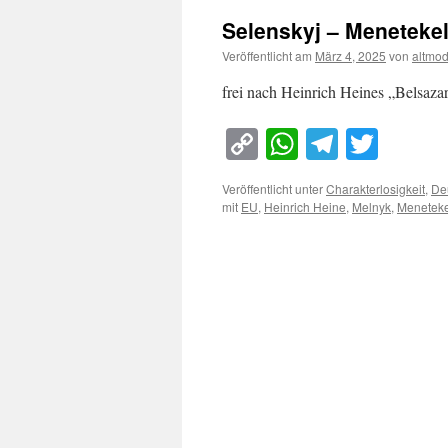
Selenskyj – Meneteke
Veröffentlicht am
März 4, 2025
von
altmo
frei nach Heinrich Heines „Belsaza
Copy
WhatsApp
Telegra
Twitt
Link
Veröffentlicht unter
Charakterlosigkeit
,
De
mit
EU
,
Heinrich Heine
,
Melnyk
,
Meneteke