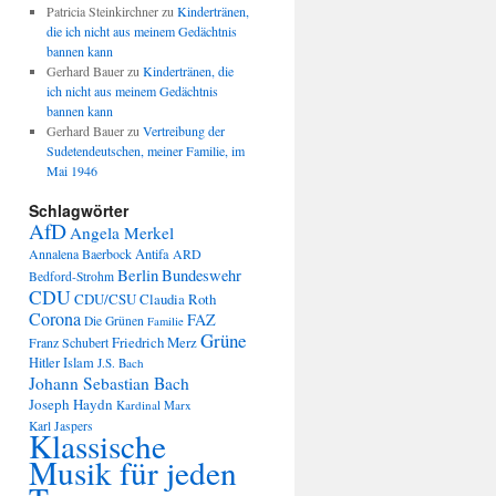
Patricia Steinkirchner
zu
Kindertränen,
die ich nicht aus meinem Gedächtnis
bannen kann
Gerhard Bauer
zu
Kindertränen, die
ich nicht aus meinem Gedächtnis
bannen kann
Gerhard Bauer
zu
Vertreibung der
Sudetendeutschen, meiner Familie, im
Mai 1946
Schlagwörter
AfD
Angela Merkel
Annalena Baerbock
Antifa
ARD
Berlin
Bundeswehr
Bedford-Strohm
CDU
CDU/CSU
Claudia Roth
Corona
FAZ
Die Grünen
Familie
Grüne
Friedrich Merz
Franz Schubert
Hitler
Islam
J.S. Bach
Johann Sebastian Bach
Joseph Haydn
Kardinal Marx
Karl Jaspers
Klassische
Musik für jeden