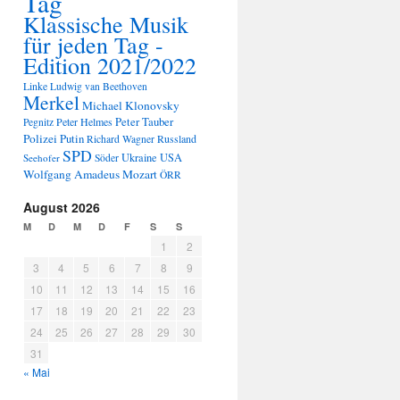
Tag
Klassische Musik
für jeden Tag -
Edition 2021/2022
Linke
Ludwig van Beethoven
Merkel
Michael Klonovsky
Peter Tauber
Peter Helmes
Pegnitz
Polizei
Putin
Russland
Richard Wagner
SPD
Ukraine
USA
Seehofer
Söder
Wolfgang Amadeus Mozart
ÖRR
August 2026
M
D
M
D
F
S
S
1
2
3
4
5
6
7
8
9
10
11
12
13
14
15
16
17
18
19
20
21
22
23
24
25
26
27
28
29
30
31
« Mai