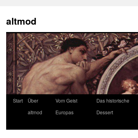
Zum
Inhalt
altmod
springen
Start
Über
Vom Geist
Das historische
altmod
Europas
Dessert