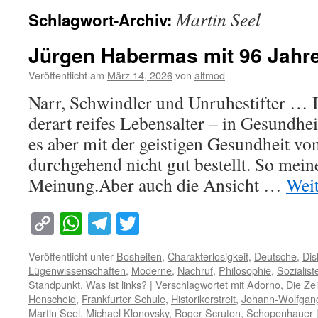
Martin Seel
Schlagwort-Archiv:
Jürgen Habermas mit 96 Jahre
Veröffentlicht am
März 14, 2026
von
altmod
Narr, Schwindler und Unruhestifter … 
derart reifes Lebensalter – in Gesundhe
es aber mit der geistigen Gesundheit v
durchgehend nicht gut bestellt. So mei
Meinung.Aber auch die Ansicht …
Wei
Copy
WhatsApp
Telegram
Twitter
Link
Veröffentlicht unter
Bosheiten
,
Charakterlosigkeit
,
Deutsche
,
Dis
Lügenwissenschaften
,
Moderne
,
Nachruf
,
Philosophie
,
Sozialist
Standpunkt
,
Was ist links?
|
Verschlagwortet mit
Adorno
,
Die Zei
Henscheid
,
Frankfurter Schule
,
Historikerstreit
,
Johann-Wolfgang
Martin Seel
,
Michael Klonovsky
,
Roger Scruton
,
Schopenhauer