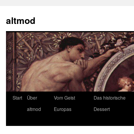
Zum
Inhalt
altmod
springen
Start
Über
Vom Geist
Das historische
altmod
Europas
Dessert