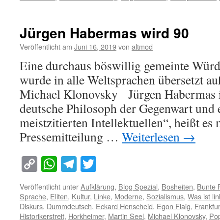
Jürgen Habermas wird 90
Veröffentlicht am
Juni 16, 2019
von
altmod
Eine durchaus böswillig gemeinte Wür
wurde in alle Weltsprachen übersetzt au
Michael Klonovsky Jürgen Habermas is
deutsche Philosoph der Gegenwart und e
meistzitierten Intellektuellen“, heißt es 
Pressemitteilung …
Weiterlesen
→
Copy
WhatsApp
Telegram
Twitter
Link
Veröffentlicht unter
Aufklärung
,
Blog Spezial
,
Bosheiten
,
Bunte 
Sprache
,
Eliten
,
Kultur
,
Linke
,
Moderne
,
Sozialismus
,
Was ist li
Diskurs
,
Dummdeutsch
,
Eckard Henscheid
,
Egon Flaig
,
Frankfu
Historikerstreit
,
Horkheimer
,
Martin Seel
,
Michael Klonovsky
,
Po