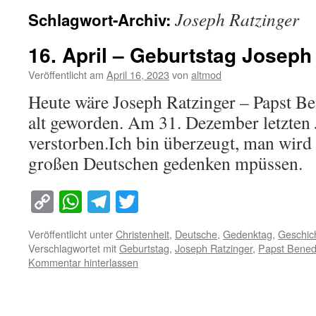
Joseph Ratzinger
Schlagwort-Archiv:
16. April – Geburtstag Joseph
Veröffentlicht am
April 16, 2023
von
altmod
Heute wäre Joseph Ratzinger – Papst Be
alt geworden. Am 31. Dezember letzten J
verstorben.Ich bin überzeugt, man wird 
großen Deutschen gedenken mpüssen.
Copy
WhatsApp
Telegram
Twitter
Link
Veröffentlicht unter
Christenheit
,
Deutsche
,
Gedenktag
,
Geschic
Verschlagwortet mit
Geburtstag
,
Joseph Ratzinger
,
Papst Benedi
Kommentar hinterlassen