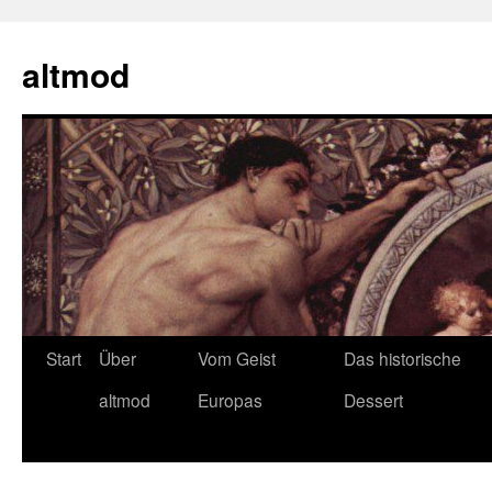
Zum
Inhalt
altmod
springen
Start
Über
Vom Geist
Das historische
altmod
Europas
Dessert