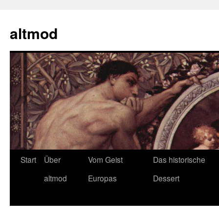
Zum
Inhalt
altmod
springen
Start
Über
Vom Geist
Das historische
altmod
Europas
Dessert