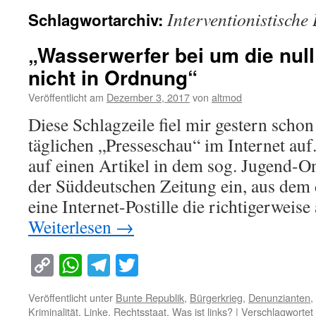
Interventionistische
Schlagwortarchiv:
„Wasserwerfer bei um die null
nicht in Ordnung“
Veröffentlicht am
Dezember 3, 2017
von
altmod
Diese Schlagzeile fiel mir gestern schon
täglichen „Presseschau“ im Internet auf
auf einen Artikel in dem sog. Jugend-O
der Süddeutschen Zeitung ein, aus dem 
eine Internet-Postille die richtigerweis
Weiterlesen
→
Copy
WhatsApp
Telegram
Twitter
Link
Veröffentlicht unter
Bunte Republik
,
Bürgerkrieg
,
Denunzianten
,
Kriminalität
,
Linke
,
Rechtsstaat
,
Was ist links?
|
Verschlagwortet 