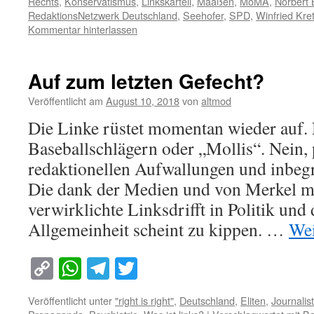
Rechts
,
Konservatismus
,
Linkskartell
,
Maaßen
,
MoMA
,
Norbert 
RedaktionsNetzwerk Deutschland
,
Seehofer
,
SPD
,
Winfried Kr
Kommentar hinterlassen
Auf zum letzten Gefecht?
Veröffentlicht am
August 10, 2018
von
altmod
Die Linke rüstet momentan wieder auf. 
Baseballschlägern oder „Mollis“. Nein, 
redaktionellen Aufwallungen und inbegr
Die dank der Medien und von Merkel mi
verwirklichte Linksdrifft in Politik und
Allgemeinheit scheint zu kippen. …
Wei
Copy
WhatsApp
Telegram
Twitter
Link
Veröffentlicht unter
"right is right"
,
Deutschland
,
Eliten
,
Journalis