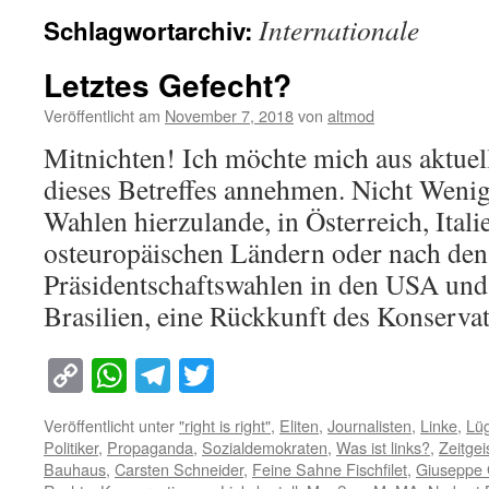
Internationale
Schlagwortarchiv:
Letztes Gefecht?
Veröffentlicht am
November 7, 2018
von
altmod
Mitnichten! Ich möchte mich aus aktue
dieses Betreffes annehmen. Nicht Wenig
Wahlen hierzulande, in Österreich, Itali
osteuropäischen Ländern oder nach den
Präsidentschaftswahlen in den USA und 
Brasilien, eine Rückkunft des Konserv
Copy
WhatsApp
Telegram
Twitter
Link
Veröffentlicht unter
"right is right"
,
Eliten
,
Journalisten
,
Linke
,
Lü
Politiker
,
Propaganda
,
Sozialdemokraten
,
Was ist links?
,
Zeitgei
Bauhaus
,
Carsten Schneider
,
Feine Sahne Fischfilet
,
Giuseppe 