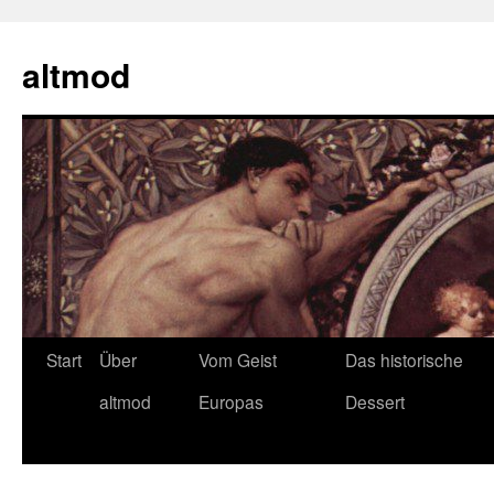
Zum
Inhalt
altmod
springen
Start
Über
Vom Geist
Das historische
altmod
Europas
Dessert