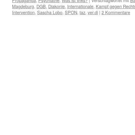
Propaganda
,
Psychiatrie
,
Was ist links?
|
Verschlagwortet mit
Ba
Magdeburg
,
DGB
,
Diakonie
,
Internationale
,
Kampf gegen Recht
Intervention
,
Sascha Lobo
,
SPON
,
taz
,
ver.di
|
2 Kommentare