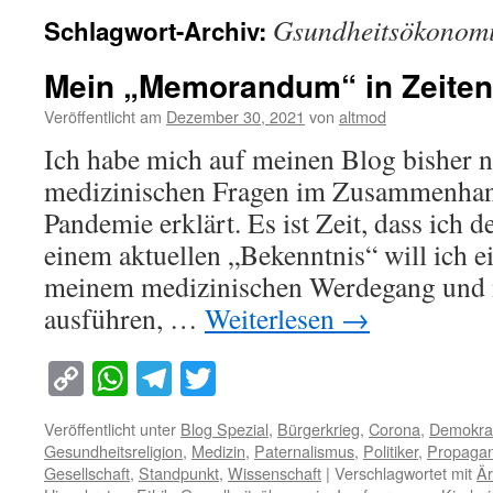
Gsundheitsökonom
Schlagwort-Archiv:
Mein „Memorandum“ in Zeiten
Veröffentlicht am
Dezember 30, 2021
von
altmod
Ich habe mich auf meinen Blog bisher ni
medizinischen Fragen im Zusammenhan
Pandemie erklärt. Es ist Zeit, dass ic
einem aktuellen „Bekenntnis“ will ich e
meinem medizinischen Werdegang und 
ausführen, …
Weiterlesen
→
Copy
WhatsApp
Telegram
Twitter
Link
Veröffentlicht unter
Blog Spezial
,
Bürgerkrieg
,
Corona
,
Demokra
Gesundheitsreligion
,
Medizin
,
Paternalismus
,
Politiker
,
Propaga
Gesellschaft
,
Standpunkt
,
Wissenschaft
|
Verschlagwortet mit
Är