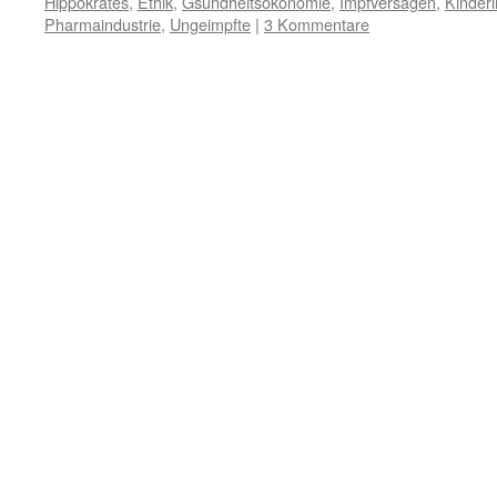
Hippokrates
,
Ethik
,
Gsundheitsökonomie
,
Impfversagen
,
Kinder
Pharmaindustrie
,
Ungeimpfte
|
3 Kommentare