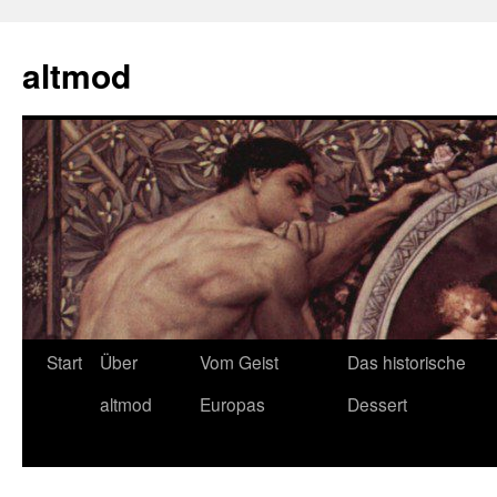
Zum
Inhalt
altmod
springen
Start
Über
Vom Geist
Das historische
altmod
Europas
Dessert