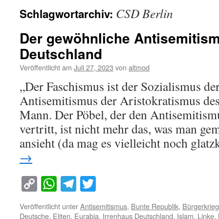
CSD Berlin
Schlagwortarchiv:
Der gewöhnliche Antisemitism
Deutschland
Veröffentlicht am
Juli 27, 2023
von
altmod
„Der Faschismus ist der Sozialismus d
Antisemitismus der Aristokratismus de
Mann. Der Pöbel, der den Antisemitismu
vertritt, ist nicht mehr das, was man ge
ansieht (da mag es vielleicht noch glat
→
Copy
WhatsApp
Telegram
Twitter
Link
Veröffentlicht unter
Antisemitismus
,
Bunte Republik
,
Bürgerkrieg
Deutsche
,
Eliten
,
Eurabia
,
Irrenhaus Deutschland
,
Islam
,
Linke
,