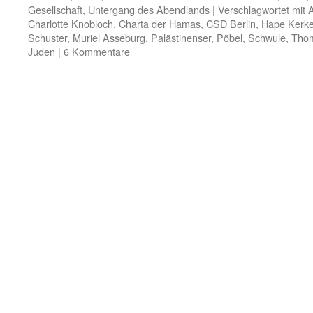
Gesellschaft
,
Untergang des Abendlands
|
Verschlagwortet mit
Charlotte Knobloch
,
Charta der Hamas
,
CSD Berlin
,
Hape Kerke
Schuster
,
Muriel Asseburg
,
Palästinenser
,
Pöbel
,
Schwule
,
Tho
Juden
|
6 Kommentare