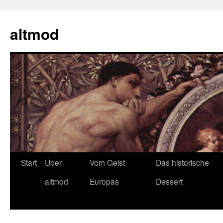
Zum
Inhalt
altmod
springen
Start
Über
Vom Geist
Das historische
altmod
Europas
Dessert