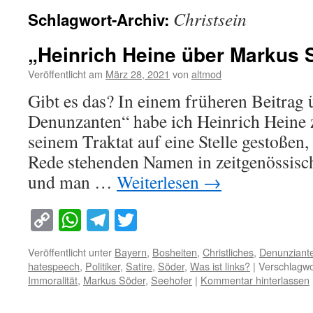
Christsein
Schlagwort-Archiv:
„Heinrich Heine über Markus 
Veröffentlicht am
März 28, 2021
von
altmod
Gibt es das? In einem früheren Beitrag 
Denunzanten“ habe ich Heinrich Heine zi
seinem Traktat auf eine Stelle gestoßen,
Rede stehenden Namen in zeitgenössisc
und man …
Weiterlesen
→
Copy
WhatsApp
Telegram
Twitter
Link
Veröffentlicht unter
Bayern
,
Bosheiten
,
Christliches
,
Denunziant
hatespeech
,
Politiker
,
Satire
,
Söder
,
Was ist links?
|
Verschlagwo
Immoralität
,
Markus Söder
,
Seehofer
|
Kommentar hinterlassen