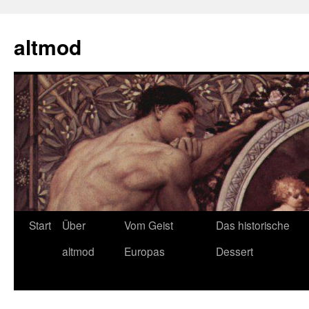
Zum
Inhalt
altmod
springen
Start
Über
Vom Geist
Das historische
altmod
Europas
Dessert