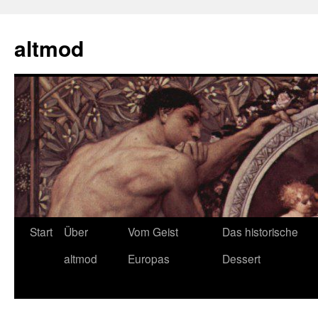
Zum
Inhalt
altmod
springen
Start
Über
Vom Geist
Das historische
altmod
Europas
Dessert