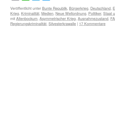
Link
Veröffentlicht unter
Bunte Republik
,
Bürgerkrieg
,
Deutschland
,
E
Krieg
,
Kriminalität
,
Medien
,
Neue Weltordnung
,
Politiker
,
Staat u
mit
Altenbockum
,
Asymmetrischer Krieg
,
Ausnahmezustand
,
FA
Regierungskriminalität
,
Silvesterkrawalle
|
17 Kommentare