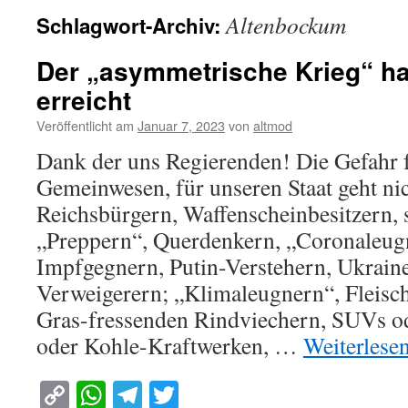
Altenbockum
Schlagwort-Archiv:
Der „asymmetrische Krieg“ ha
erreicht
Veröffentlicht am
Januar 7, 2023
von
altmod
Dank der uns Regierenden! Die Gefahr 
Gemeinwesen, für unseren Staat geht ni
Reichsbürgern, Waffenscheinbesitzern, 
„Preppern“, Querdenkern, „Coronaleugn
Impfgegnern, Putin-Verstehern, Ukrain
Verweigerern; „Klimaleugnern“, Fleisc
Gras-fressenden Rindviechern, SUVs od
oder Kohle-Kraftwerken, …
Weiterlese
Copy
WhatsApp
Telegram
Twitter