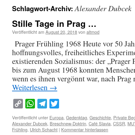
Alexander Dubcek
Schlagwort-Archiv:
Stille Tage in Prag …
Veröffentlicht am
August 20, 2018
von
altmod
Prager Frühling 1968 Heute vor 50 Jah
hoffnungsvolles, freiheitliches Experime
existierenden Sozialismus: der „Prager
bis zum August 1968 konnten Menschen
wenn es ihnen vergönnt war, nach Prag
Weiterlesen
→
Copy
WhatsApp
Telegram
Twitter
Link
Veröffentlicht unter
Europa
,
Gedenktag
,
Geschichte
,
Private B
Alexander Dubcek
,
Breschnew-Doktrin
,
Café Slavia
,
CSSR
,
MU
Frühling
,
Ulrich Schacht
|
Kommentar hinterlassen