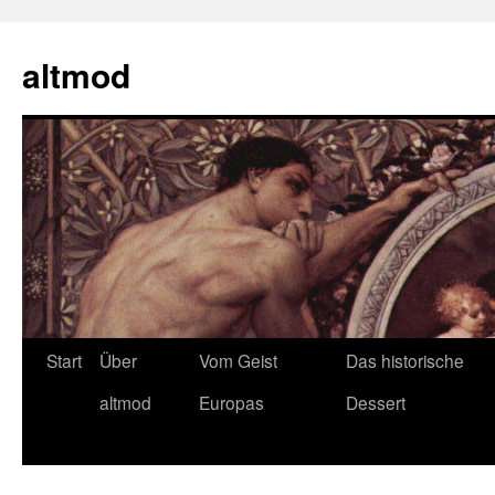
Zum
Inhalt
altmod
springen
Start
Über
Vom Geist
Das historische
altmod
Europas
Dessert