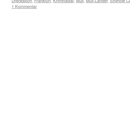
Drecksloch
,
Frankfurt
,
Kriminalität
,
Müll
,
Müll-Länder
,
Shithole C
1 Kommentar