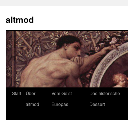
Zum
Inhalt
altmod
springen
Start
Über
Vom Geist
Das historische
altmod
Europas
Dessert