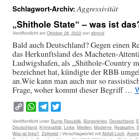
Aggressivität
Schlagwort-Archiv:
„Shithole State“ – was ist das
Veröffentlicht am
Oktober 28, 2022
von
altmod
Bald auch Deutschland? Gegen einen Re
das Herkunftsland des Macheten-Attent
Ludwigshafen, als „Shithole-Country mi
bezeichnet hat, kündigte der RBB umg
an.Wie kann man auch nur so rassistisch
Frage, woher kommt dieser Begriff …
W
Copy
WhatsApp
Telegram
Twitter
Link
Veröffentlicht unter
Bunte Republik
,
Bürgerkrieg
,
Deutschland
,
E
Deutschland
,
Kriminalität
,
Linke
,
Medien
,
Moderne
,
Realsatire
,
S
Was ist links?
,
Zeitgeist
|
Verschlagwortet mit
Abfall-Loch
,
Aggres